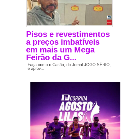
Pisos e revestimentos
a preços imbatíveis
em mais um Mega
Feirão da G...
Faça como o Carlão, do Jornal JOGO SÉRIO,
e aprov...