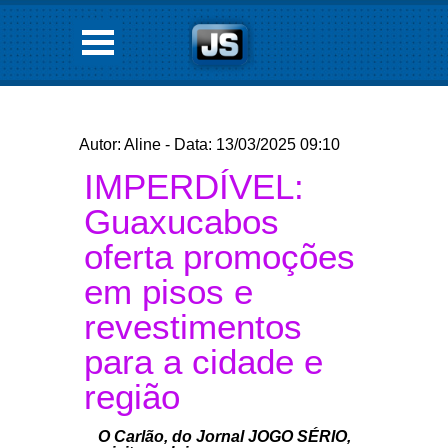
Autor: Aline - Data: 13/03/2025 09:10
IMPERDÍVEL:
Guaxucabos
oferta promoções
em pisos e
revestimentos
para a cidade e
região
O Carlão, do Jornal JOGO SÉRIO,