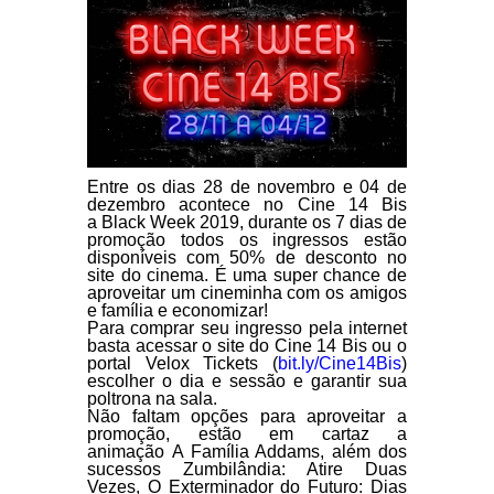
Entre os dias 28 de novembro e 04 de
dezembro acontece no Cine 14 Bis
a
Black Week 2019,
durante os 7 dias de
promoção todos os ingressos estão
disponíveis com 50% de desconto no
site do cinema. É uma super chance de
aproveitar um cineminha com os amigos
e família e economizar!
Para comprar seu ingresso pela internet
basta acessar o site do Cine 14 Bis ou o
portal Velox Tickets (
bit.ly/Cine14Bis
)
escolher o dia e sessão e garantir sua
poltrona na sala.
Não faltam opções para aproveitar a
promoção, estão em cartaz a
animação
A Família Addams
, além dos
sucessos
Zumbilândia: Atire Duas
Veze
s,
O Exterminador do Futuro: Dias