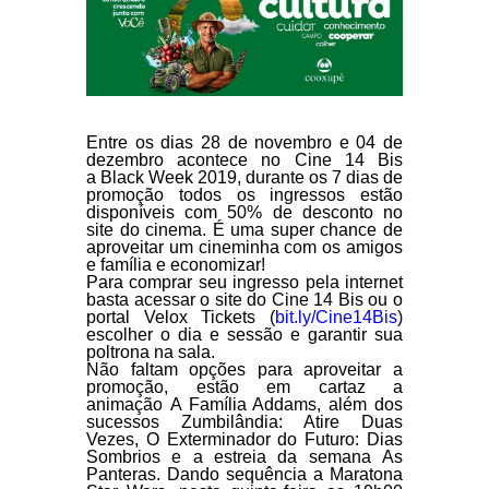
Entre os dias 28 de novembro e 04 de
dezembro acontece no Cine 14 Bis
a
Black Week 2019,
durante os 7 dias de
promoção todos os ingressos estão
disponíveis com 50% de desconto no
site do cinema. É uma super chance de
aproveitar um cineminha com os amigos
e família e economizar!
Para comprar seu ingresso pela internet
basta acessar o site do Cine 14 Bis ou o
portal Velox Tickets (
bit.ly/Cine14Bis
)
escolher o dia e sessão e garantir sua
poltrona na sala.
Não faltam opções para aproveitar a
promoção, estão em cartaz a
animação
A Família Addams
, além dos
sucessos
Zumbilândia: Atire Duas
Veze
s,
O Exterminador do Futuro: Dias
Sombrios
e a estreia da semana
As
Panteras
. Dando sequência a Maratona