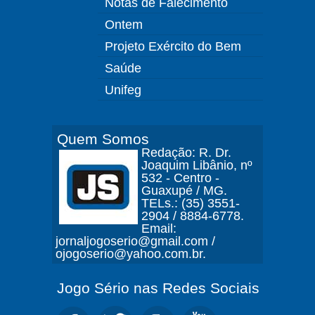
Notas de Falecimento
Ontem
Projeto Exército do Bem
Saúde
Unifeg
Quem Somos
Redação: R. Dr.
Joaquim Libânio, nº
532 - Centro -
Guaxupé / MG.
TELs.: (35) 3551-
2904 / 8884-6778.
Email:
jornaljogoserio@gmail.com /
ojogoserio@yahoo.com.br.
Jogo Sério nas Redes Sociais