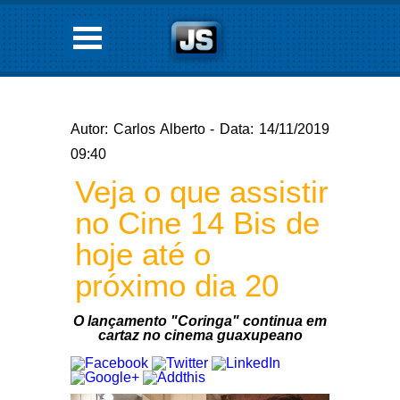
Autor: Carlos Alberto - Data: 14/11/2019
09:40
Veja o que assistir
no Cine 14 Bis de
hoje até o
próximo dia 20
O lançamento "Coringa" continua em
cartaz no cinema guaxupeano