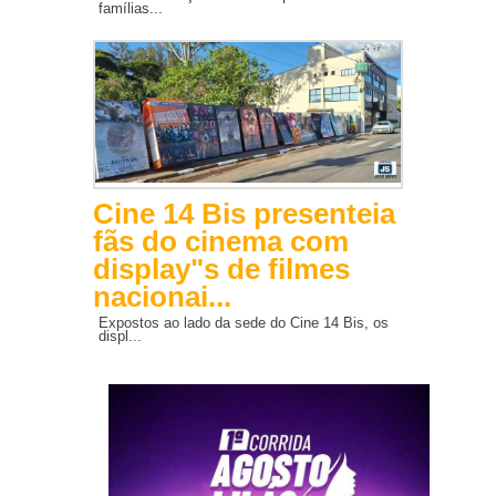
famílias...
Cine 14 Bis presenteia
fãs do cinema com
display"s de filmes
nacionai...
Expostos ao lado da sede do Cine 14 Bis, os
displ...