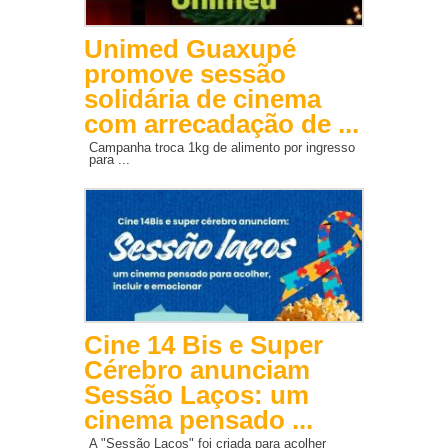
Unimed Guaxupé
promove sessão
solidária de cinema
com arrecadação de ...
Campanha troca 1kg de alimento por ingresso
para ...
Cine 14 Bis e Super
Cérebro anunciam
Sessão Laços: um
cinema pensado ...
A "Sessão Laços" foi criada para acolher