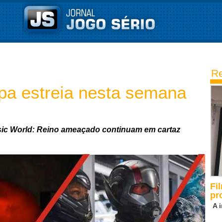
Re
a estreia nesta semana
assic World: Reino ameaçado continuam em cartaz
Fi
pr
A 