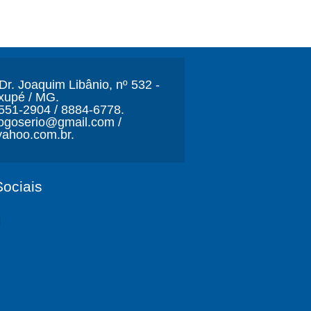
r. Joaquim Libânio, nº 532 -
xupé / MG.
3551-2904 / 8884-6778.
ljogoserio@gmail.com /
ahoo.com.br.
ociais