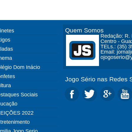
Quem Somos
finetes
Redação: R. D
tigos
Centro - Gua
TELs.: (35) 
ladas
Email: jorna
ojogoserio@y
nema
légio Dom Inácio
nfetes
Jogo Sério nas Redes S
ltura
staques Sociais
ucação
EIÇÕES 2022
tretenimento
milia Jogo Serio