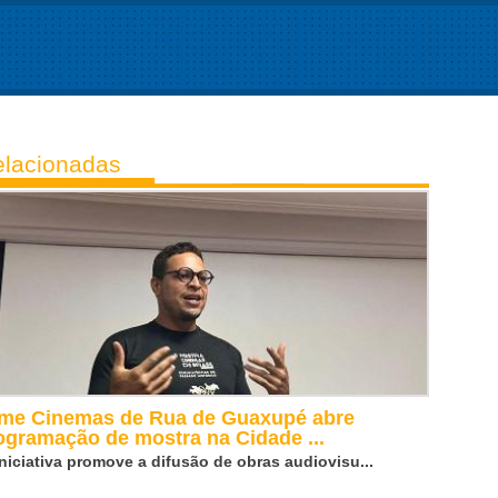
lacionadas
lme Cinemas de Rua de Guaxupé abre
ogramação de mostra na Cidade ...
iniciativa promove a difusão de obras audiovisu...