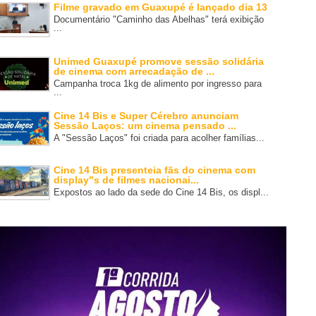
Filme gravado em Guaxupé é lançado dia 13
Documentário "Caminho das Abelhas" terá exibição
...
Unimed Guaxupé promove sessão solidária
de cinema com arrecadação de ...
Campanha troca 1kg de alimento por ingresso para
...
Cine 14 Bis e Super Cérebro anunciam
Sessão Laços: um cinema pensado ...
A "Sessão Laços" foi criada para acolher famílias...
Cine 14 Bis presenteia fãs do cinema com
display"s de filmes nacionai...
Expostos ao lado da sede do Cine 14 Bis, os displ...