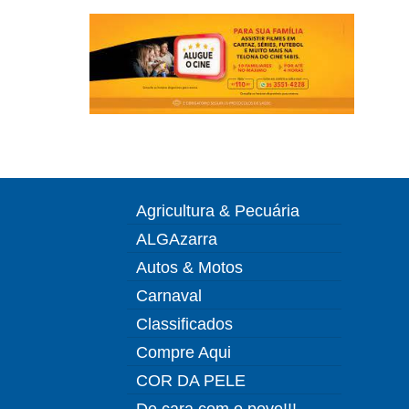
Agricultura & Pecuária
ALGAzarra
Autos & Motos
Carnaval
Classificados
Compre Aqui
COR DA PELE
De cara com o povo!!!