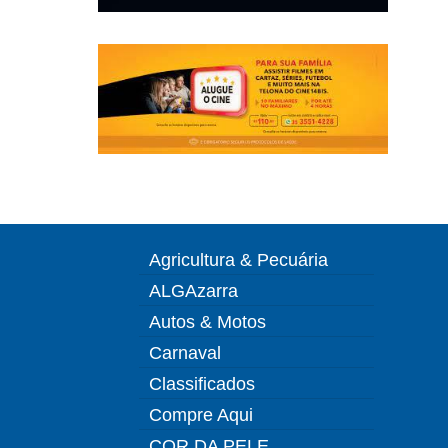
Agricultura & Pecuária
ALGAzarra
Autos & Motos
Carnaval
Classificados
Compre Aqui
COR DA PELE