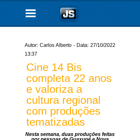
Autor: Carlos Alberto - Data: 27/10/2022
13:37
Cine 14 Bis
completa 22 anos
e valoriza a
cultura regional
com produções
tematizadas
Nesta semana, duas produções feitas
por pessoas de Guaxupé e Nova