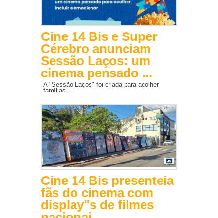
Cine 14 Bis e Super
Cérebro anunciam
Sessão Laços: um
cinema pensado ...
A "Sessão Laços" foi criada para acolher
famílias...
Cine 14 Bis presenteia
fãs do cinema com
display"s de filmes
nacionai...