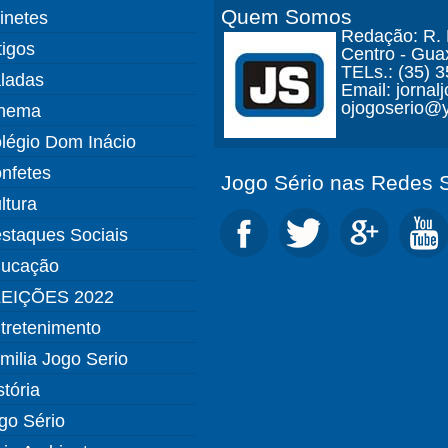
Quem Somos
finetes
Redação: R. D
tigos
Centro - Gua
TELs.: (35) 
ladas
Email: jorna
ojogoserio@y
nema
légio Dom Inácio
nfetes
Jogo Sério nas Redes S
ltura
staques Sociais
ucação
EIÇÕES 2022
tretenimento
milia Jogo Serio
stória
go Sério