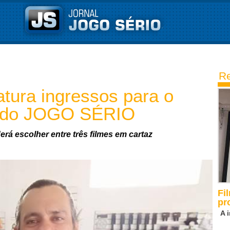
Re
atura ingressos para o
ia do JOGO SÉRIO
derá escolher entre três filmes em cartaz
Fi
pr
A 