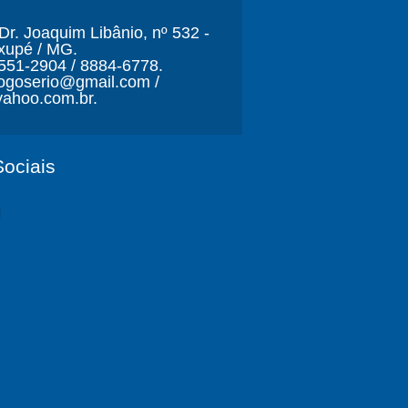
r. Joaquim Libânio, nº 532 -
xupé / MG.
3551-2904 / 8884-6778.
ljogoserio@gmail.com /
ahoo.com.br.
ociais