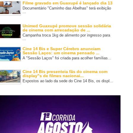
Filme gravado em Guaxupé é lançado dia 13
Documentário "Caminho das Abelhas" terá exibição
...
Unimed Guaxupé promove sessão solidária
de cinema com arrecadação de ...
Campanha troca 1kg de alimento por ingresso para
...
Cine 14 Bis e Super Cérebro anunciam
Sessão Laços: um cinema pensado ...
A "Sessão Laços" foi criada para acolher famílias...
Cine 14 Bis presenteia fãs do cinema com
display"s de filmes nacionai...
Expostos ao lado da sede do Cine 14 Bis, os displ...