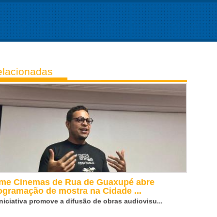
lacionadas
lme Cinemas de Rua de Guaxupé abre
ogramação de mostra na Cidade ...
iniciativa promove a difusão de obras audiovisu...