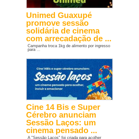
Unimed Guaxupé
promove sessão
solidária de cinema
com arrecadação de ...
Campanha troca 1kg de alimento por ingresso
para ...
Cine 14 Bis e Super
Cérebro anunciam
Sessão Laços: um
cinema pensado ...
A "Sessão Laços" foi criada para acolher