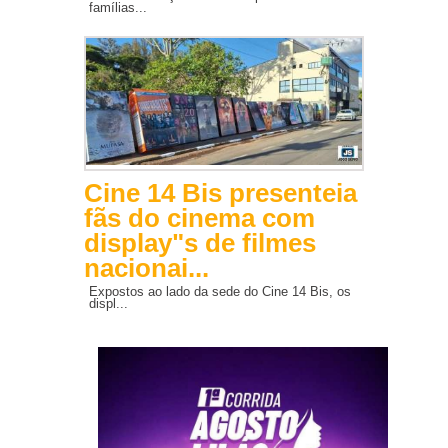
famílias...
Cine 14 Bis presenteia
fãs do cinema com
display"s de filmes
nacionai...
Expostos ao lado da sede do Cine 14 Bis, os
displ...