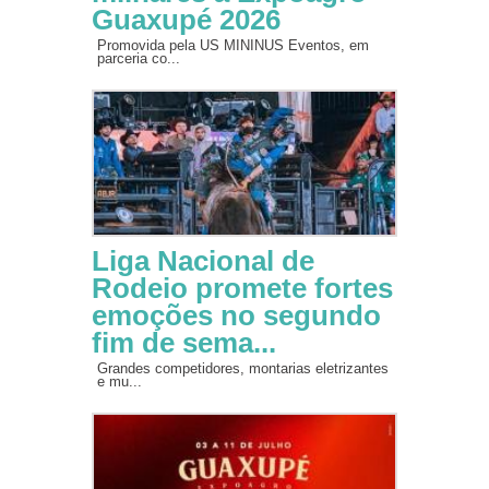
Guaxupé 2026
Promovida pela US MININUS Eventos, em
parceria co...
Liga Nacional de
Rodeio promete fortes
emoções no segundo
fim de sema...
Grandes competidores, montarias eletrizantes
e mu...