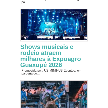
pa...
Shows musicais e
rodeio atraem
milhares à Expoagro
Guaxupé 2026
Promovida pela US MININUS Eventos, em
parceria co...