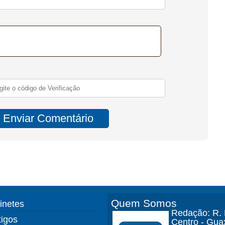
Quem Somos
finetes
Redação: R. D
tigos
Centro - Gua