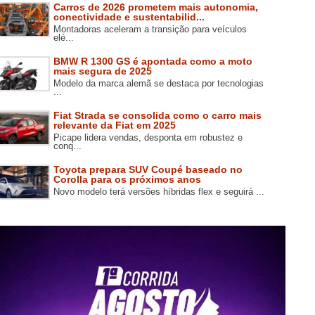
Carros de 2026 prometem mais autonomia,
conectividade e sustentabilid...
Montadoras aceleram a transição para veículos
elé...
BMW R 1300 GS é apontada como a moto
mais segura de 2025
Modelo da marca alemã se destaca por tecnologias
...
Fiat Strada se consolida como o carro mais
relevante da Fiat em 2025
Picape lidera vendas, desponta em robustez e
conq...
Toyota prepara SUV Coupé baseado no
Corolla para os próximos anos
Novo modelo terá versões híbridas flex e seguirá ...