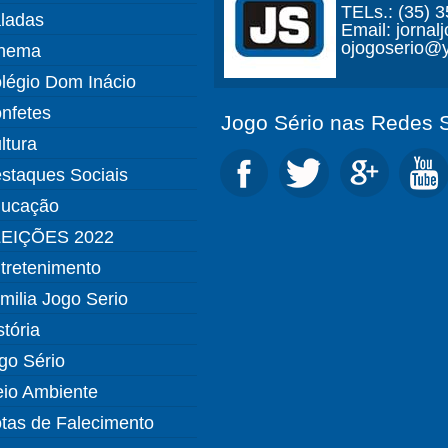
TELs.: (35) 
ladas
Email: jorna
ojogoserio@y
nema
légio Dom Inácio
nfetes
Jogo Sério nas Redes S
ltura
staques Sociais
ucação
EIÇÕES 2022
tretenimento
milia Jogo Serio
stória
go Sério
io Ambiente
tas de Falecimento