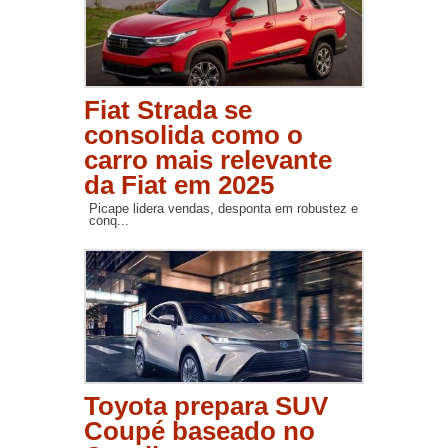
Fiat Strada se
consolida como o
carro mais relevante
da Fiat em 2025
Picape lidera vendas, desponta em robustez e
conq...
Toyota prepara SUV
Coupé baseado no