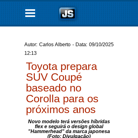
Autor: Carlos Alberto - Data: 09/10/2025
12:13
Toyota prepara
SUV Coupé
baseado no
Corolla para os
próximos anos
Novo modelo terá versões híbridas
flex e seguirá o design global
"Hammerhead" da marca japonesa
(Foto: Divulgação)