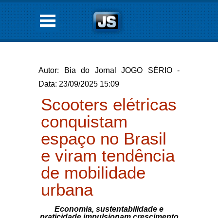
Autor: Bia do Jornal JOGO SÉRIO -
Data: 23/09/2025 15:09
Scooters elétricas
conquistam
espaço no Brasil
e viram tendência
de mobilidade
urbana
Economia, sustentabilidade e
praticidade impulsionam crescimento