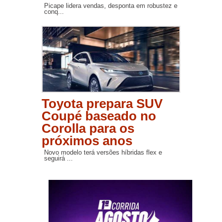
Picape lidera vendas, desponta em robustez e
conq...
Toyota prepara SUV
Coupé baseado no
Corolla para os
próximos anos
Novo modelo terá versões híbridas flex e
seguirá ...