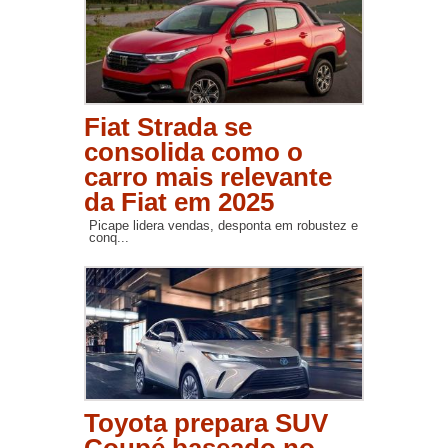
Fiat Strada se
consolida como o
carro mais relevante
da Fiat em 2025
Picape lidera vendas, desponta em robustez e
conq...
Toyota prepara SUV
Coupé baseado no