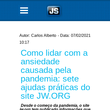
Autor: Carlos Alberto - Data: 07/02/2021
10:17
Como lidar com a
ansiedade
causada pela
pandemia: sete
ajudas práticas do
site JW.ORG
Desde o começo da pandemia, o site
jw.org tem publicado informações que