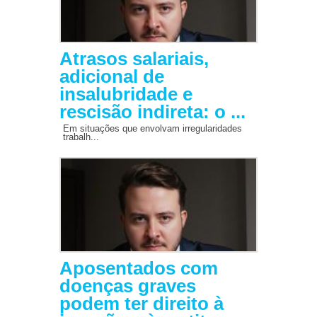
Atrasos salariais,
adicional de
insalubridade e
rescisão indireta: o ...
Em situações que envolvam irregularidades
trabalh...
Aposentados com
doenças graves
podem ter direito à