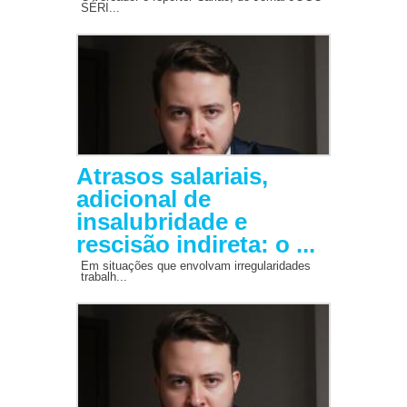
SÉRI...
Atrasos salariais,
adicional de
insalubridade e
rescisão indireta: o ...
Em situações que envolvam irregularidades
trabalh...