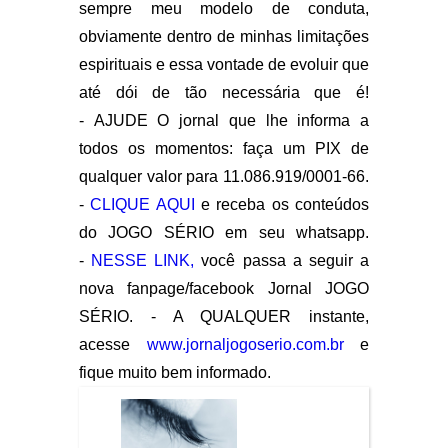
sempre meu modelo de conduta,
obviamente dentro de minhas limitações
espirituais e essa vontade de evoluir que
até dói de tão necessária que é!
-
AJUDE O jornal que lhe informa a
todos os momentos: faça um PIX de
qualquer valor para 11.086.919/0001-66.
-
CLIQUE AQUI
e receba os conteúdos
do JOGO SÉRIO em seu whatsapp.
-
NESSE LINK,
você passa a seguir a
nova fanpage/facebook Jornal JOGO
SÉRIO. - A QUALQUER instante,
acesse
www.jornaljogoserio.com.br
e
fique muito bem informado.