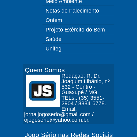
Meio Ambiente
Notas de Falecimento
Ontem
Projeto Exército do Bem
Saúde
Unifeg
Quem Somos
Redação: R. Dr.
Joaquim Libânio, nº
532 - Centro -
Guaxupé / MG.
TELs.: (35) 3551-
2904 / 8884-6778.
Email:
jornaljogoserio@gmail.com /
ojogoserio@yahoo.com.br.
Jogo Sério nas Redes Sociais