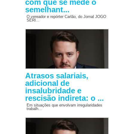
com que se mede o
semelhant...
O vereador e repórter Carlão, do Jornal JOGO
SÉRI...
Atrasos salariais,
adicional de
insalubridade e
rescisão indireta: o ...
Em situações que envolvam irregularidades
trabalh...