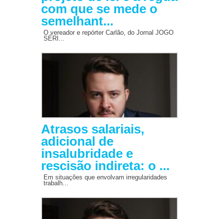
com que se mede o
semelhant...
O vereador e repórter Carlão, do Jornal JOGO
SÉRI...
Atrasos salariais,
adicional de
insalubridade e
rescisão indireta: o ...
Em situações que envolvam irregularidades
trabalh...