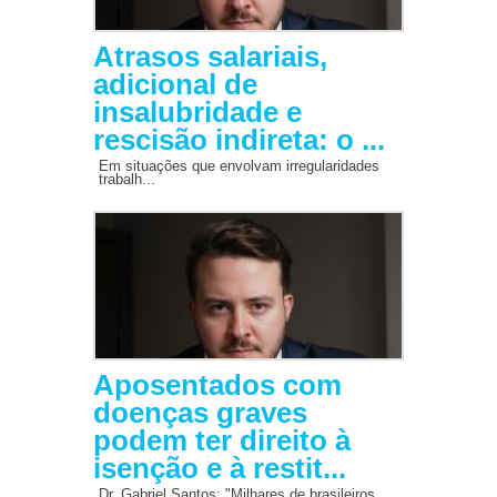
Atrasos salariais,
adicional de
insalubridade e
rescisão indireta: o ...
Em situações que envolvam irregularidades
trabalh...
Aposentados com
doenças graves
podem ter direito à
isenção e à restit...
Dr. Gabriel Santos: "Milhares de brasileiros