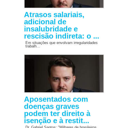
Atrasos salariais,
adicional de
insalubridade e
rescisão indireta: o ...
Em situações que envolvam irregularidades
trabalh...
Aposentados com
doenças graves
podem ter direito à
isenção e à restit...
Dr. Gabriel Santos: "Milhares de brasileiros