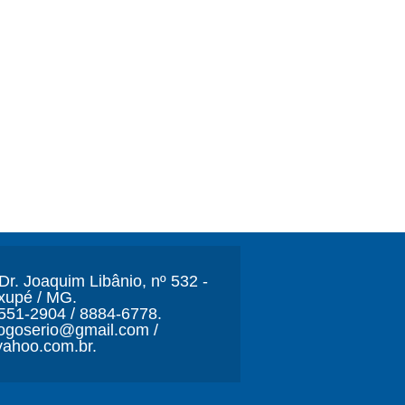
r. Joaquim Libânio, nº 532 -
xupé / MG.
3551-2904 / 8884-6778.
ljogoserio@gmail.com /
ahoo.com.br.