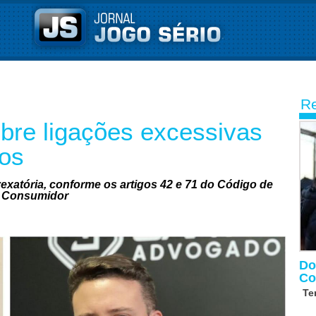
Re
re ligações excessivas
os
exatória, conforme os artigos 42 e 71 do Código de
o Consumidor
Do
Co
Te