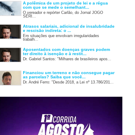
A polêmica de um projeto de lei e a régua
com que se mede o semelhant...
O vereador e repórter Carlão, do Jornal JOGO
SÉRI...
Atrasos salariais, adicional de insalubridade
e rescisão indireta: o ...
Em situações que envolvam irregularidades
trabalh...
Aposentados com doenças graves podem
ter direito à isenção e à restit...
Dr. Gabriel Santos: "Milhares de brasileiros apos...
Financiou um terreno e não consegue pagar
as parcelas? Saiba que você...
Dr. André Ferro: "Desde 2018, a Lei nº 13.786/201...