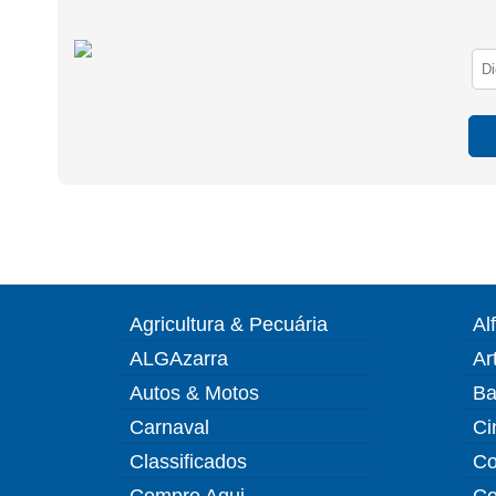
Agricultura & Pecuária
Al
ALGAzarra
Ar
Autos & Motos
Ba
Carnaval
Ci
Classificados
Co
Compre Aqui
Co