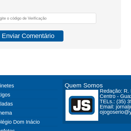
Quem Somos
finetes
Redação: R. D
tigos
Centro - Gua
TELs.: (35) 
ladas
Email: jorna
ojogoserio@y
nema
légio Dom Inácio
nfetes