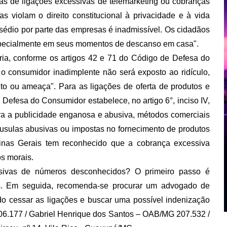
mas de ligações excessivas de telemarketing ou cobranças
s violam o direito constitucional à privacidade e à vida
ssédio por parte das empresas é inadmissível. Os cidadãos
, especialmente em seus momentos de descanso em casa".
ria, conforme os artigos 42 e 71 do Código de Defesa do
o consumidor inadimplente não será exposto ao ridículo,
to ou ameaça". Para as ligações de oferta de produtos e
 Defesa do Consumidor estabelece, no artigo 6°, inciso IV,
ntra a publicidade enganosa e abusiva, métodos comerciais
láusulas abusivas ou impostas no fornecimento de produtos
 Minas Gerais tem reconhecido que a cobrança excessiva
s morais.
sivas de números desconhecidos? O primeiro passo é
ões. Em seguida, recomenda-se procurar um advogado de
do cessar as ligações e buscar uma possível indenização
206.177 / Gabriel Henrique dos Santos – OAB/MG 207.532 /