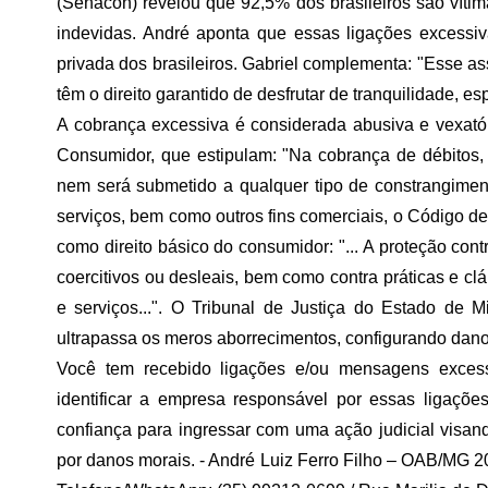
(Senacon) revelou que 92,5% dos brasileiros são víti
indevidas. André aponta que essas ligações excessiva
privada dos brasileiros. Gabriel complementa: "Esse a
têm o direito garantido de desfrutar de tranquilidade
A cobrança excessiva é considerada abusiva e vexató
Consumidor, que estipulam: "Na cobrança de débitos, 
nem será submetido a qualquer tipo de constrangimen
serviços, bem como outros fins comerciais, o Código de
como direito básico do consumidor: "... A proteção co
coercitivos ou desleais, bem como contra práticas e c
e serviços...". O Tribunal de Justiça do Estado de
ultrapassa os meros aborrecimentos, configurando dano
Você tem recebido ligações e/ou mensagens exces
identificar a empresa responsável por essas ligaç
confiança para ingressar com uma ação judicial visan
por danos morais. - André Luiz Ferro Filho – OAB/MG 