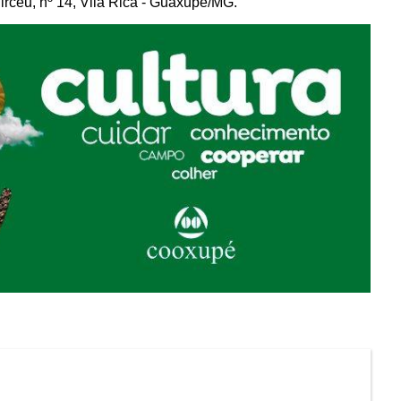
irceu, nº 14, Vila Rica - Guaxupé/MG.