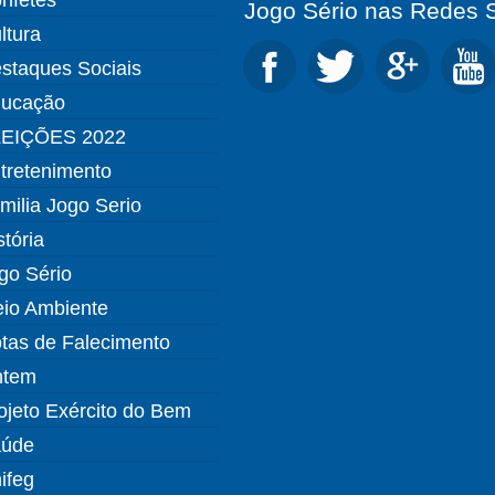
Jogo Sério nas Redes S
ltura
staques Sociais
ucação
EIÇÕES 2022
tretenimento
milia Jogo Serio
stória
go Sério
io Ambiente
tas de Falecimento
ntem
ojeto Exército do Bem
úde
ifeg