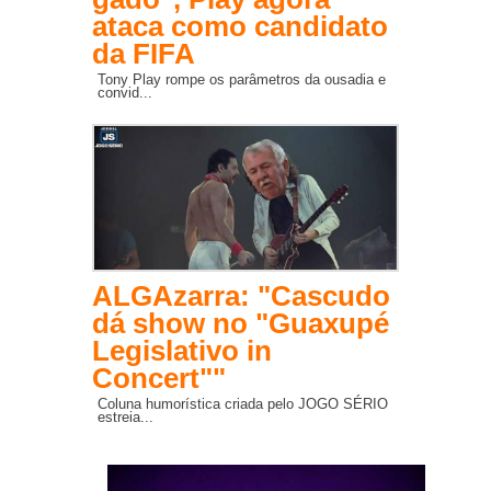
ataca como candidato
da FIFA
Tony Play rompe os parâmetros da ousadia e
convid...
ALGAzarra: "Cascudo
dá show no "Guaxupé
Legislativo in
Concert""
Coluna humorística criada pelo JOGO SÉRIO
estreia...