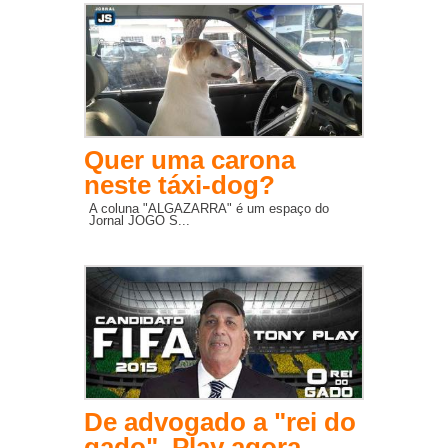
Quer uma carona
neste táxi-dog?
A coluna "ALGAZARRA" é um espaço do
Jornal JOGO S...
De advogado a "rei do
gado", Play agora