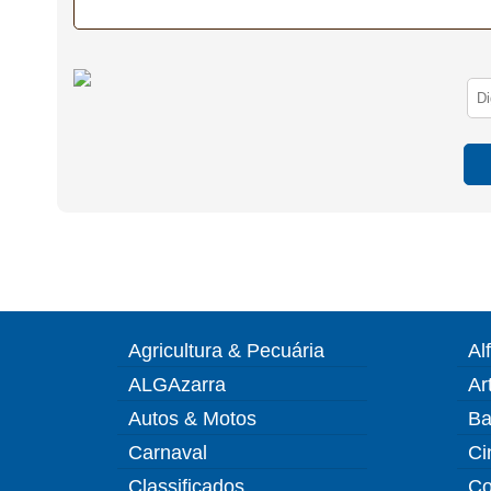
Agricultura & Pecuária
Al
ALGAzarra
Ar
Autos & Motos
Ba
Carnaval
Ci
Classificados
Co