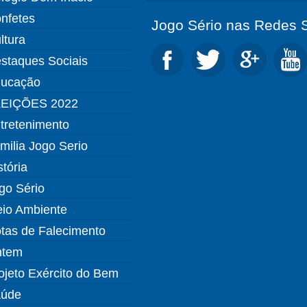
nfetes
Jogo Sério nas Redes S
ltura
staques Sociais
ucação
EIÇÕES 2022
tretenimento
milia Jogo Serio
stória
go Sério
io Ambiente
tas de Falecimento
ntem
ojeto Exército do Bem
úde