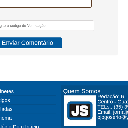
Quem Somos
finetes
Redação: R. D
tigos
Centro - Gua
TELs.: (35) 
ladas
Email: jorna
ojogoserio@y
nema
légio Dom Inácio