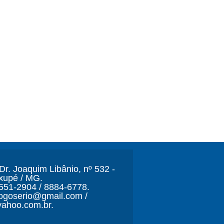
r. Joaquim Libânio, nº 532 -
xupé / MG.
3551-2904 / 8884-6778.
ljogoserio@gmail.com /
ahoo.com.br.