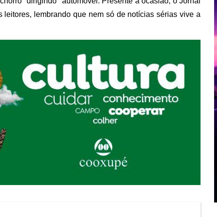
horro "dirigindo" automóvel. Presente à ocasião, o Jornal
leitores, lembrando que nem só de notícias sérias vive a