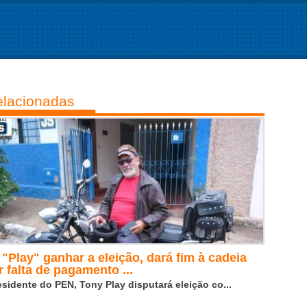
lacionadas
 "Play" ganhar a eleição, dará fim à cadeia
r falta de pagamento ...
esidente do PEN, Tony Play disputará eleição co...