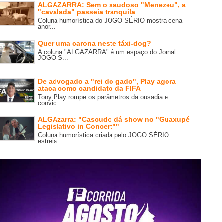
ALGAZARRA: Sem o saudoso "Menezeu", a
"cavalada" passeia tranquila
Coluna humorística do JOGO SÉRIO mostra cena
anor...
Quer uma carona neste táxi-dog?
A coluna "ALGAZARRA" é um espaço do Jornal
JOGO S...
De advogado a "rei do gado", Play agora
ataca como candidato da FIFA
Tony Play rompe os parâmetros da ousadia e
convid...
ALGAzarra: "Cascudo dá show no "Guaxupé
Legislativo in Concert""
Coluna humorística criada pelo JOGO SÉRIO
estreia...