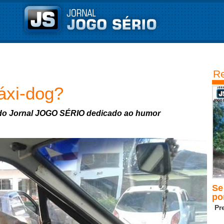
Re
áxi-dog?
o Jornal JOGO SÉRIO dedicado ao humor
Se
po
Pr