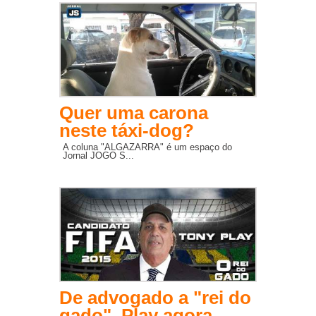
Quer uma carona
neste táxi-dog?
A coluna "ALGAZARRA" é um espaço do
Jornal JOGO S...
De advogado a "rei do
gado", Play agora