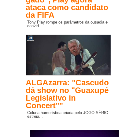
ataca como candidato
da FIFA
Tony Play rompe os parâmetros da ousadia e
convid...
ALGAzarra: "Cascudo
dá show no "Guaxupé
Legislativo in
Concert""
Coluna humorística criada pelo JOGO SÉRIO
estreia...