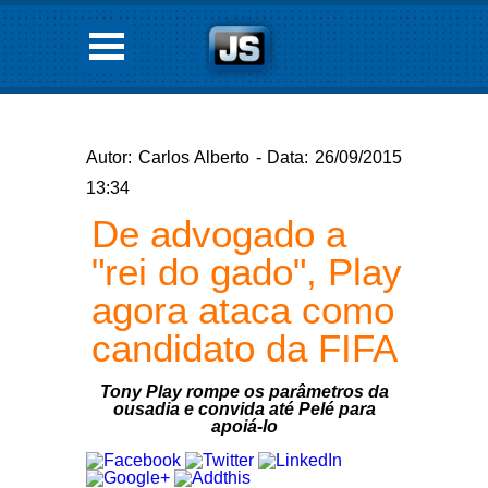
Autor: Carlos Alberto - Data: 26/09/2015
13:34
De advogado a
"rei do gado", Play
agora ataca como
candidato da FIFA
Tony Play rompe os parâmetros da
ousadia e convida até Pelé para
apoiá-lo