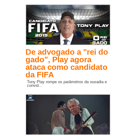
De advogado a "rei do
gado", Play agora
ataca como candidato
da FIFA
Tony Play rompe os parâmetros da ousadia e
convid...