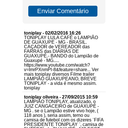
toniplay - 02/02/2016 16:26
TONIPLAY LULA CAFÉ o LAMPIÃO
DE GUAXUPÉ - MG - BRASIL.
CAÇADOR de VEREADOR das
FARRAS das DIÁRIAS DE
GUAXUPÉ.- BANDO do Lampião de
Guaxupé - MG.....
https://www.youtube.com/watch?
v=ImrPXnmPl-8&feature=share... Ver
mais toniplay diversos Filme trailer
LAMPIÃO GUAXUPEANO, BREVE
TONIPLAY - a vida é mesmo assim.
toniplay
toniplay oliveira - 27/09/2015 10:59
LAMPIÃO TONIPLAY, atualizado, o
JUIZ CANGACEIRO de GUAXUPÉ -
MG . se o Lampião estive vivo hoje, (
118 anos ), seria assim, terno ou
camisa de futebol com os dizeres ¨FIFA
PRESIDENTE TONIPLAY ¨, camisa de