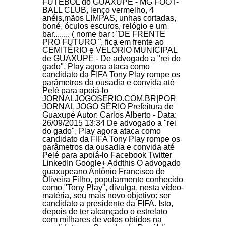
FUTEBOL do GUAXUPÉ - MG FOOT-
BALL CLUB, lenço vermelho, 4
anéis,mãos LIMPAS, unhas cortadas,
boné, óculos escuros, relógio e um
bar........ ( nome bar : ¨DE FRENTE
PRO FUTURO ¨, fica em frente ao
CEMITÉRIO e VELÓRIO MUNICIPAL
de GUAXUPÉ - De advogado a "rei do
gado", Play agora ataca como
candidato da FIFA Tony Play rompe os
parâmetros da ousadia e convida até
Pelé para apoiá-lo
JORNALJOGOSERIO.COM.BR|POR
JORNAL JOGO SÉRIO Prefeitura de
Guaxupé Autor: Carlos Alberto - Data:
26/09/2015 13:34 De advogado a "rei
do gado", Play agora ataca como
candidato da FIFA Tony Play rompe os
parâmetros da ousadia e convida até
Pelé para apoiá-lo Facebook Twitter
LinkedIn Google+ Addthis O advogado
guaxupeano Antônio Francisco de
Oliveira Filho, popularmente conhecido
como "Tony Play", divulga, nesta vídeo-
matéria, seu mais novo objetivo: ser
candidato a presidente da FIFA. Isto,
depois de ter alcançado o estrelato
com milhares de votos obtidos na