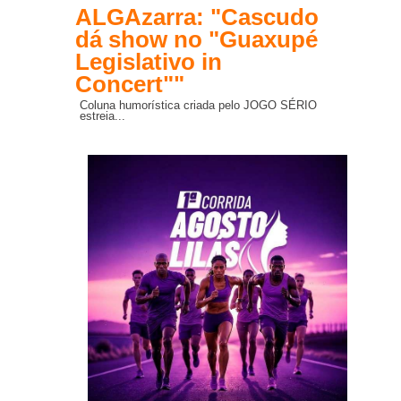
ALGAzarra: "Cascudo
dá show no "Guaxupé
Legislativo in
Concert""
Coluna humorística criada pelo JOGO SÉRIO
estreia...