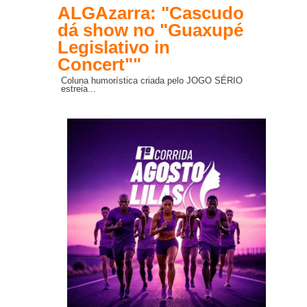
ALGAzarra: "Cascudo
dá show no "Guaxupé
Legislativo in
Concert""
Coluna humorística criada pelo JOGO SÉRIO
estreia...