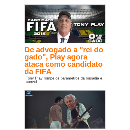
De advogado a "rei do
gado", Play agora
ataca como candidato
da FIFA
Tony Play rompe os parâmetros da ousadia e
convid...