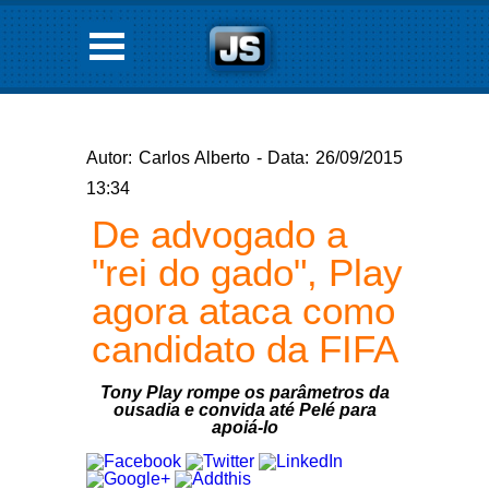
Autor: Carlos Alberto - Data: 26/09/2015
13:34
De advogado a
"rei do gado", Play
agora ataca como
candidato da FIFA
Tony Play rompe os parâmetros da
ousadia e convida até Pelé para
apoiá-lo