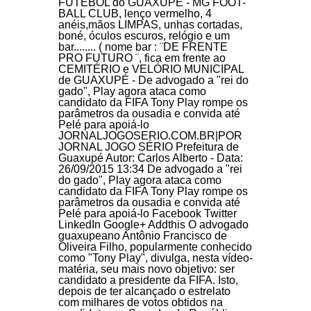
FUTEBOL do GUAXUPÉ - MG FOOT-
BALL CLUB, lenço vermelho, 4
anéis,mãos LIMPAS, unhas cortadas,
boné, óculos escuros, relógio e um
bar........ ( nome bar : ¨DE FRENTE
PRO FUTURO ¨, fica em frente ao
CEMITÉRIO e VELÓRIO MUNICIPAL
de GUAXUPÉ - De advogado a "rei do
gado", Play agora ataca como
candidato da FIFA Tony Play rompe os
parâmetros da ousadia e convida até
Pelé para apoiá-lo
JORNALJOGOSERIO.COM.BR|POR
JORNAL JOGO SÉRIO Prefeitura de
Guaxupé Autor: Carlos Alberto - Data:
26/09/2015 13:34 De advogado a "rei
do gado", Play agora ataca como
candidato da FIFA Tony Play rompe os
parâmetros da ousadia e convida até
Pelé para apoiá-lo Facebook Twitter
LinkedIn Google+ Addthis O advogado
guaxupeano Antônio Francisco de
Oliveira Filho, popularmente conhecido
como "Tony Play", divulga, nesta vídeo-
matéria, seu mais novo objetivo: ser
candidato a presidente da FIFA. Isto,
depois de ter alcançado o estrelato
com milhares de votos obtidos na