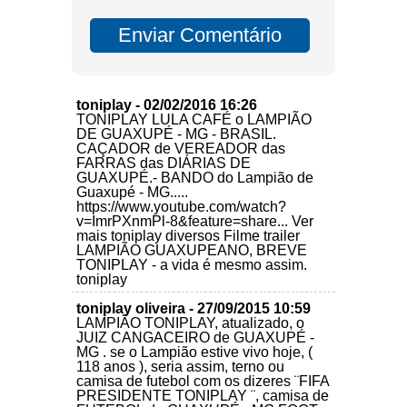
toniplay - 02/02/2016 16:26
TONIPLAY LULA CAFÉ o LAMPIÃO
DE GUAXUPÉ - MG - BRASIL.
CAÇADOR de VEREADOR das
FARRAS das DIÁRIAS DE
GUAXUPÉ.- BANDO do Lampião de
Guaxupé - MG.....
https://www.youtube.com/watch?
v=ImrPXnmPl-8&feature=share... Ver
mais toniplay diversos Filme trailer
LAMPIÃO GUAXUPEANO, BREVE
TONIPLAY - a vida é mesmo assim.
toniplay
toniplay oliveira - 27/09/2015 10:59
LAMPIÃO TONIPLAY, atualizado, o
JUIZ CANGACEIRO de GUAXUPÉ -
MG . se o Lampião estive vivo hoje, (
118 anos ), seria assim, terno ou
camisa de futebol com os dizeres ¨FIFA
PRESIDENTE TONIPLAY ¨, camisa de