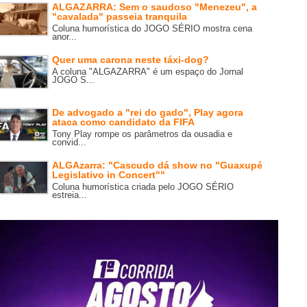
ALGAZARRA: Sem o saudoso "Menezeu", a
"cavalada" passeia tranquila
Coluna humorística do JOGO SÉRIO mostra cena
anor...
Quer uma carona neste táxi-dog?
A coluna "ALGAZARRA" é um espaço do Jornal
JOGO S...
De advogado a "rei do gado", Play agora
ataca como candidato da FIFA
Tony Play rompe os parâmetros da ousadia e
convid...
ALGAzarra: "Cascudo dá show no "Guaxupé
Legislativo in Concert""
Coluna humorística criada pelo JOGO SÉRIO
estreia...