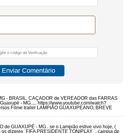
MG - BRASIL. CAÇADOR de VEREADOR das FARRAS
xupé - MG..... https://www.youtube.com/watch?
diversos Filme trailer LAMPIÃO GUAXUPEANO, BREVE
e GUAXUPÉ - MG . se o Lampião estive vivo hoje, (
 com os dizeres ¨FIFA PRESIDENTE TONIPLAY ¨, camisa de