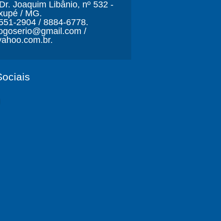
r. Joaquim Libânio, nº 532 -
xupé / MG.
3551-2904 / 8884-6778.
ljogoserio@gmail.com /
ahoo.com.br.
ociais