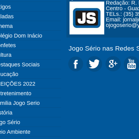
Redação: R. D
tigos
Centro - Gua
TELs.: (35) 
ladas
Email: jorna
ojogoserio@y
nema
légio Dom Inácio
nfetes
Jogo Sério nas Redes S
ltura
staques Sociais
ucação
EIÇÕES 2022
tretenimento
milia Jogo Serio
stória
go Sério
io Ambiente