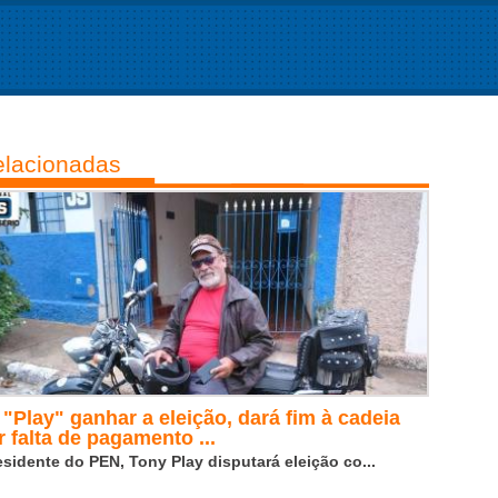
lacionadas
 "Play" ganhar a eleição, dará fim à cadeia
r falta de pagamento ...
esidente do PEN, Tony Play disputará eleição co...