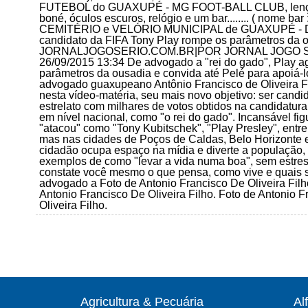
FUTEBOL do GUAXUPÉ - MG FOOT-BALL CLUB, lenço v
boné, óculos escuros, relógio e um bar........ ( nome
CEMITÉRIO e VELÓRIO MUNICIPAL de GUAXUPÉ - De a
candidato da FIFA Tony Play rompe os parâmetros da o
JORNALJOGOSERIO.COM.BR|POR JORNAL JOGO SÉRIO P
26/09/2015 13:34 De advogado a "rei do gado", Play a
parâmetros da ousadia e convida até Pelé para apoiá-
advogado guaxupeano Antônio Francisco de Oliveira Fi
nesta vídeo-matéria, seu mais novo objetivo: ser candid
estrelato com milhares de votos obtidos na candidat
em nível nacional, como "o rei do gado". Incansável figu
"atacou" como "Tony Kubitschek", "Play Presley", ent
mas nas cidades de Poços de Caldas, Belo Horizonte 
cidadão ocupa espaço na mídia e diverte a população, 
exemplos de como "levar a vida numa boa", sem estre
constate você mesmo o que pensa, como vive e quais s
advogado a Foto de Antonio Francisco De Oliveira Filho
Antonio Francisco De Oliveira Filho. Foto de Antonio F
Oliveira Filho.
Agricultura & Pecuária
Al