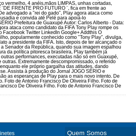
ermelho, 4 anéis,mãos LIMPAS, unhas cortadas,
 bar : ¨DE FRENTE PRO FUTURO ¨, fica em frente ao
dvogado a "rei do gado", Play agora ataca como
usadia e convida até Pelé para apoiá-lo
refeitura de Guaxupé Autor: Carlos Alberto - Data:
gora ataca como candidato da FIFA Tony Play rompe os
lo Facebook Twitter LinkedIn Google+ Addthis O
lho, popularmente conhecido como "Tony Play", divulga,
ato a presidente da FIFA. Isto, depois de ter alcançado o
ura a Senador da República, quando sua imagem espalhou
ra da política pitoresca brasileira, Play também já
re outras performances, executadas não só em Guaxupé,
e outras. Extremamente descompromissado, o referido
enquanto ele próprio gargalha das atitudes, dando
sse. Assista à produção do Jornal JOGO SÉRIO e
ão as esperanças de Play para o mais novo intento. De
. Foto de Antonio Francisco De Oliveira Filho. Foto de
rancisco De Oliveira Filho. Foto de Antonio Francisco De
Quem Somos
finetes