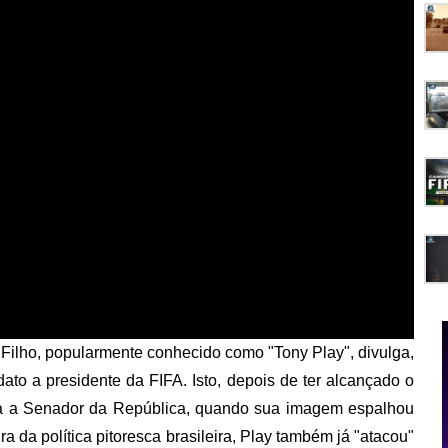
Filho, popularmente conhecido como "Tony Play", divulga,
dato a presidente da FIFA. Isto, depois de ter alcançado o
ura a Senador da República, quando sua imagem espalhou
ra da política pitoresca brasileira, Play também já "atacou"