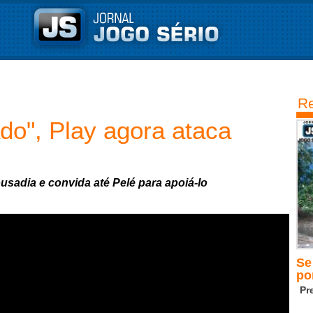
Re
do", Play agora ataca
sadia e convida até Pelé para apoiá-lo
Se
po
Pr