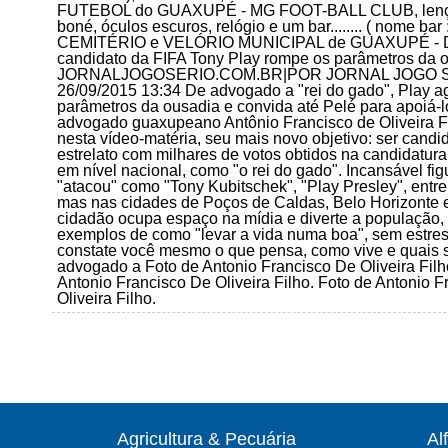
FUTEBOL do GUAXUPÉ - MG FOOT-BALL CLUB, lenço v
boné, óculos escuros, relógio e um bar........ ( nome
CEMITÉRIO e VELÓRIO MUNICIPAL de GUAXUPÉ - De a
candidato da FIFA Tony Play rompe os parâmetros da o
JORNALJOGOSERIO.COM.BR|POR JORNAL JOGO SÉRIO P
26/09/2015 13:34 De advogado a "rei do gado", Play a
parâmetros da ousadia e convida até Pelé para apoiá-
advogado guaxupeano Antônio Francisco de Oliveira Fi
nesta vídeo-matéria, seu mais novo objetivo: ser candid
estrelato com milhares de votos obtidos na candidat
em nível nacional, como "o rei do gado". Incansável figu
"atacou" como "Tony Kubitschek", "Play Presley", ent
mas nas cidades de Poços de Caldas, Belo Horizonte 
cidadão ocupa espaço na mídia e diverte a população, 
exemplos de como "levar a vida numa boa", sem estre
constate você mesmo o que pensa, como vive e quais s
advogado a Foto de Antonio Francisco De Oliveira Filho
Antonio Francisco De Oliveira Filho. Foto de Antonio F
Oliveira Filho.
Agricultura & Pecuária
Al