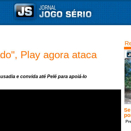
Re
do", Play agora ataca
sadia e convida até Pelé para apoiá-lo
Se
po
Pr