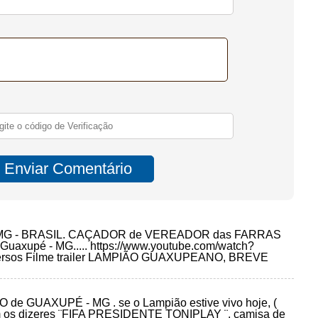
MG - BRASIL. CAÇADOR de VEREADOR das FARRAS
xupé - MG..... https://www.youtube.com/watch?
diversos Filme trailer LAMPIÃO GUAXUPEANO, BREVE
e GUAXUPÉ - MG . se o Lampião estive vivo hoje, (
 com os dizeres ¨FIFA PRESIDENTE TONIPLAY ¨, camisa de