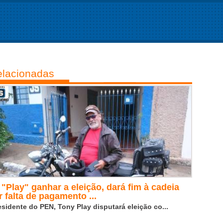
lacionadas
 "Play" ganhar a eleição, dará fim à cadeia
r falta de pagamento ...
esidente do PEN, Tony Play disputará eleição co...