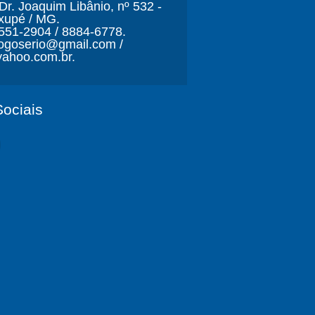
r. Joaquim Libânio, nº 532 -
xupé / MG.
3551-2904 / 8884-6778.
ljogoserio@gmail.com /
ahoo.com.br.
ociais