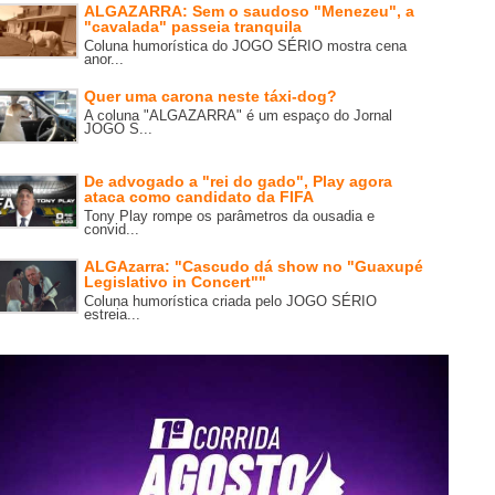
ALGAZARRA: Sem o saudoso "Menezeu", a
"cavalada" passeia tranquila
Coluna humorística do JOGO SÉRIO mostra cena
anor...
Quer uma carona neste táxi-dog?
A coluna "ALGAZARRA" é um espaço do Jornal
JOGO S...
De advogado a "rei do gado", Play agora
ataca como candidato da FIFA
Tony Play rompe os parâmetros da ousadia e
convid...
ALGAzarra: "Cascudo dá show no "Guaxupé
Legislativo in Concert""
Coluna humorística criada pelo JOGO SÉRIO
estreia...