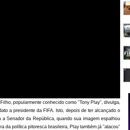
Filho, popularmente conhecido como "Tony Play", divulga,
dato a presidente da FIFA. Isto, depois de ter alcançado o
ura a Senador da República, quando sua imagem espalhou
ra da política pitoresca brasileira, Play também já "atacou"