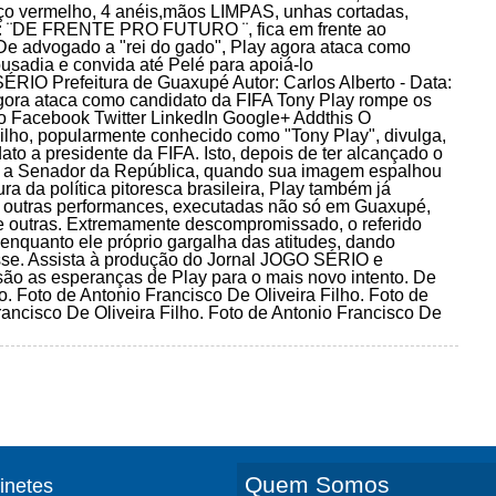
ermelho, 4 anéis,mãos LIMPAS, unhas cortadas,
 bar : ¨DE FRENTE PRO FUTURO ¨, fica em frente ao
dvogado a "rei do gado", Play agora ataca como
usadia e convida até Pelé para apoiá-lo
refeitura de Guaxupé Autor: Carlos Alberto - Data:
gora ataca como candidato da FIFA Tony Play rompe os
lo Facebook Twitter LinkedIn Google+ Addthis O
lho, popularmente conhecido como "Tony Play", divulga,
ato a presidente da FIFA. Isto, depois de ter alcançado o
ura a Senador da República, quando sua imagem espalhou
ra da política pitoresca brasileira, Play também já
re outras performances, executadas não só em Guaxupé,
e outras. Extremamente descompromissado, o referido
enquanto ele próprio gargalha das atitudes, dando
sse. Assista à produção do Jornal JOGO SÉRIO e
ão as esperanças de Play para o mais novo intento. De
. Foto de Antonio Francisco De Oliveira Filho. Foto de
rancisco De Oliveira Filho. Foto de Antonio Francisco De
Quem Somos
finetes