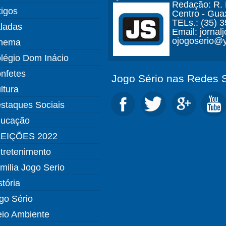
Redação: R. D
tigos
Centro - Gua
TELs.: (35) 
ladas
Email: jorna
ojogoserio@y
nema
légio Dom Inácio
nfetes
Jogo Sério nas Redes S
ltura
staques Sociais
ucação
EIÇÕES 2022
tretenimento
milia Jogo Serio
stória
go Sério
io Ambiente