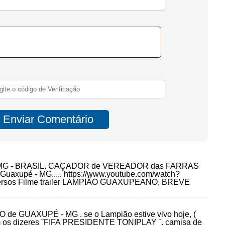
MG - BRASIL. CAÇADOR de VEREADOR das FARRAS
xupé - MG..... https://www.youtube.com/watch?
diversos Filme trailer LAMPIÃO GUAXUPEANO, BREVE
e GUAXUPÉ - MG . se o Lampião estive vivo hoje, (
 com os dizeres ¨FIFA PRESIDENTE TONIPLAY ¨, camisa de