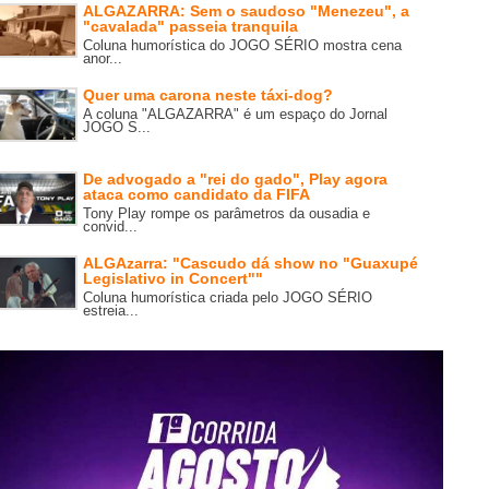
ALGAZARRA: Sem o saudoso "Menezeu", a
"cavalada" passeia tranquila
Coluna humorística do JOGO SÉRIO mostra cena
anor...
Quer uma carona neste táxi-dog?
A coluna "ALGAZARRA" é um espaço do Jornal
JOGO S...
De advogado a "rei do gado", Play agora
ataca como candidato da FIFA
Tony Play rompe os parâmetros da ousadia e
convid...
ALGAzarra: "Cascudo dá show no "Guaxupé
Legislativo in Concert""
Coluna humorística criada pelo JOGO SÉRIO
estreia...