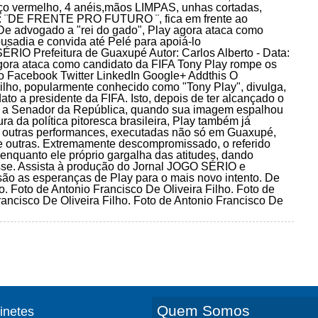
ermelho, 4 anéis,mãos LIMPAS, unhas cortadas,
 bar : ¨DE FRENTE PRO FUTURO ¨, fica em frente ao
dvogado a "rei do gado", Play agora ataca como
usadia e convida até Pelé para apoiá-lo
refeitura de Guaxupé Autor: Carlos Alberto - Data:
gora ataca como candidato da FIFA Tony Play rompe os
lo Facebook Twitter LinkedIn Google+ Addthis O
lho, popularmente conhecido como "Tony Play", divulga,
ato a presidente da FIFA. Isto, depois de ter alcançado o
ura a Senador da República, quando sua imagem espalhou
ra da política pitoresca brasileira, Play também já
re outras performances, executadas não só em Guaxupé,
e outras. Extremamente descompromissado, o referido
enquanto ele próprio gargalha das atitudes, dando
sse. Assista à produção do Jornal JOGO SÉRIO e
ão as esperanças de Play para o mais novo intento. De
. Foto de Antonio Francisco De Oliveira Filho. Foto de
rancisco De Oliveira Filho. Foto de Antonio Francisco De
Quem Somos
finetes