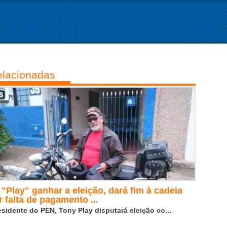
lacionadas
 "Play" ganhar a eleição, dará fim à cadeia
r falta de pagamento ...
esidente do PEN, Tony Play disputará eleição co...