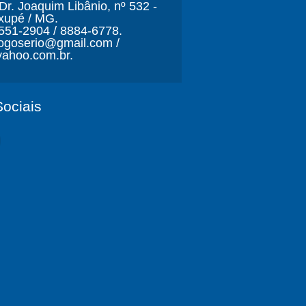
r. Joaquim Libânio, nº 532 -
xupé / MG.
3551-2904 / 8884-6778.
ljogoserio@gmail.com /
ahoo.com.br.
ociais