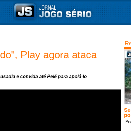
Re
do", Play agora ataca
sadia e convida até Pelé para apoiá-lo
Se
po
Pr