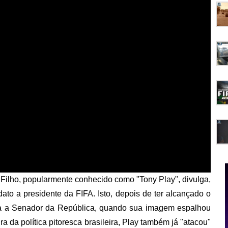
Filho, popularmente conhecido como "Tony Play", divulga,
dato a presidente da FIFA. Isto, depois de ter alcançado o
ura a Senador da República, quando sua imagem espalhou
ra da política pitoresca brasileira, Play também já "atacou"