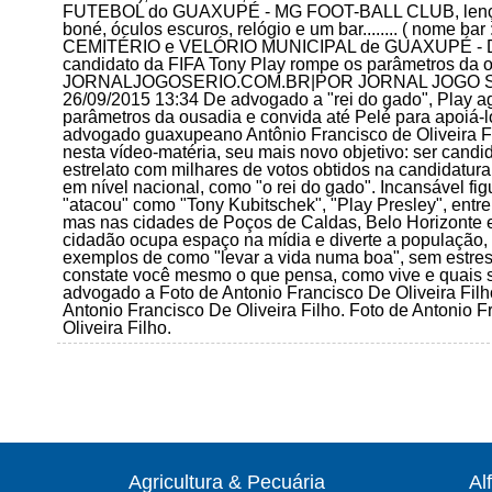
FUTEBOL do GUAXUPÉ - MG FOOT-BALL CLUB, lenço v
boné, óculos escuros, relógio e um bar........ ( nome
CEMITÉRIO e VELÓRIO MUNICIPAL de GUAXUPÉ - De a
candidato da FIFA Tony Play rompe os parâmetros da o
JORNALJOGOSERIO.COM.BR|POR JORNAL JOGO SÉRIO P
26/09/2015 13:34 De advogado a "rei do gado", Play a
parâmetros da ousadia e convida até Pelé para apoiá-
advogado guaxupeano Antônio Francisco de Oliveira Fi
nesta vídeo-matéria, seu mais novo objetivo: ser candid
estrelato com milhares de votos obtidos na candidat
em nível nacional, como "o rei do gado". Incansável figu
"atacou" como "Tony Kubitschek", "Play Presley", ent
mas nas cidades de Poços de Caldas, Belo Horizonte 
cidadão ocupa espaço na mídia e diverte a população, 
exemplos de como "levar a vida numa boa", sem estre
constate você mesmo o que pensa, como vive e quais s
advogado a Foto de Antonio Francisco De Oliveira Filho
Antonio Francisco De Oliveira Filho. Foto de Antonio F
Oliveira Filho.
Agricultura & Pecuária
Al