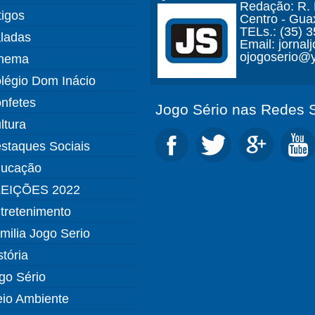
Redação: R. D
tigos
Centro - Gua
TELs.: (35) 
ladas
Email: jorna
ojogoserio@y
nema
légio Dom Inácio
nfetes
Jogo Sério nas Redes S
ltura
staques Sociais
ucação
EIÇÕES 2022
tretenimento
milia Jogo Serio
stória
go Sério
io Ambiente