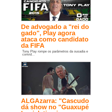
De advogado a "rei do
gado", Play agora
ataca como candidato
da FIFA
Tony Play rompe os parâmetros da ousadia e
convid...
ALGAzarra: "Cascudo
dá show no "Guaxupé