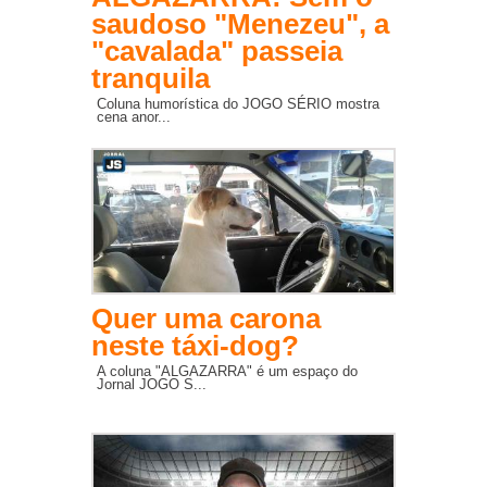
saudoso "Menezeu", a
"cavalada" passeia
tranquila
Coluna humorística do JOGO SÉRIO mostra
cena anor...
Quer uma carona
neste táxi-dog?
A coluna "ALGAZARRA" é um espaço do
Jornal JOGO S...