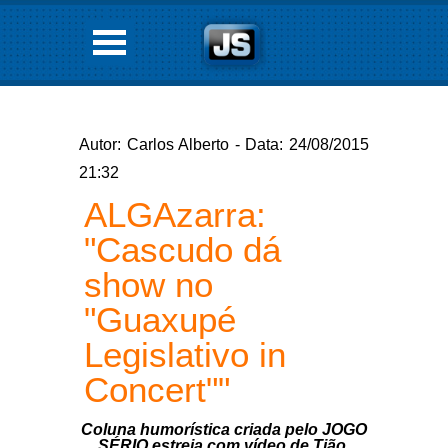
Autor: Carlos Alberto - Data: 24/08/2015
21:32
ALGAzarra:
"Cascudo dá
show no
"Guaxupé
Legislativo in
Concert""
Coluna humorística criada pelo JOGO
SÉRIO estreia com vídeo de Tião,