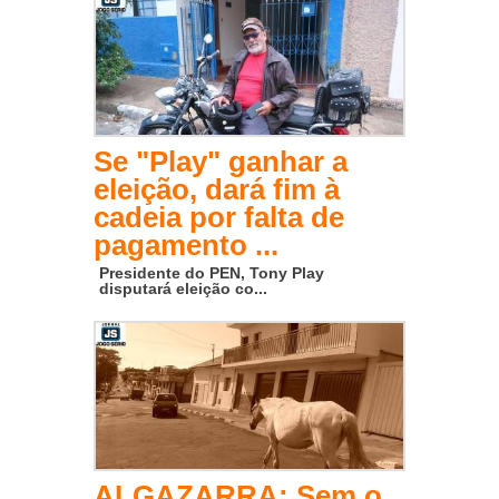
Se "Play" ganhar a
eleição, dará fim à
cadeia por falta de
pagamento ...
Presidente do PEN, Tony Play
disputará eleição co...
ALGAZARRA: Sem o