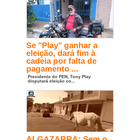
Se "Play" ganhar a
eleição, dará fim à
cadeia por falta de
pagamento ...
Presidente do PEN, Tony Play
disputará eleição co...
ALGAZARRA: Sem o