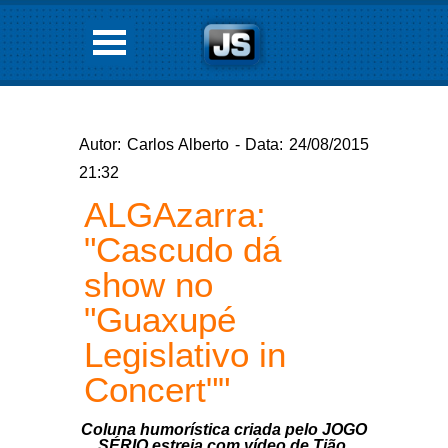
Autor: Carlos Alberto - Data: 24/08/2015
21:32
ALGAzarra:
"Cascudo dá
show no
"Guaxupé
Legislativo in
Concert""
Coluna humorística criada pelo JOGO
SÉRIO estreia com vídeo de Tião,