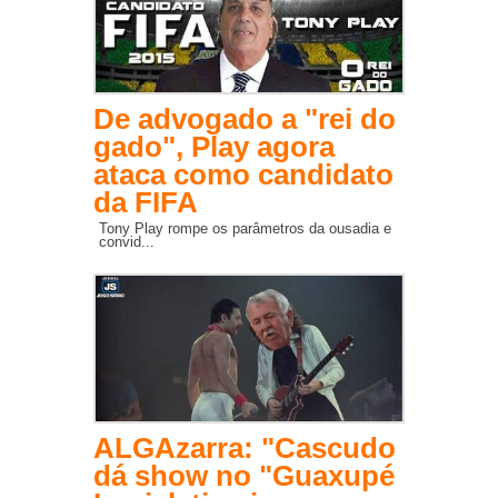
De advogado a "rei do
gado", Play agora
ataca como candidato
da FIFA
Tony Play rompe os parâmetros da ousadia e
convid...
ALGAzarra: "Cascudo
dá show no "Guaxupé