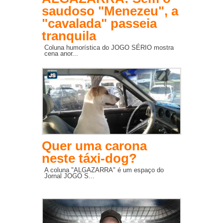
saudoso "Menezeu", a
"cavalada" passeia
tranquila
Coluna humorística do JOGO SÉRIO mostra
cena anor...
Quer uma carona
neste táxi-dog?
A coluna "ALGAZARRA" é um espaço do
Jornal JOGO S...