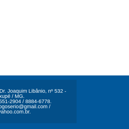
r. Joaquim Libânio, nº 532 -
xupé / MG.
3551-2904 / 8884-6778.
ljogoserio@gmail.com /
ahoo.com.br.