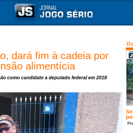
Re
o, dará fim à cadeia por
nsão alimentícia
ição como candidato a deputado federal em 2018
Se
po
Pr