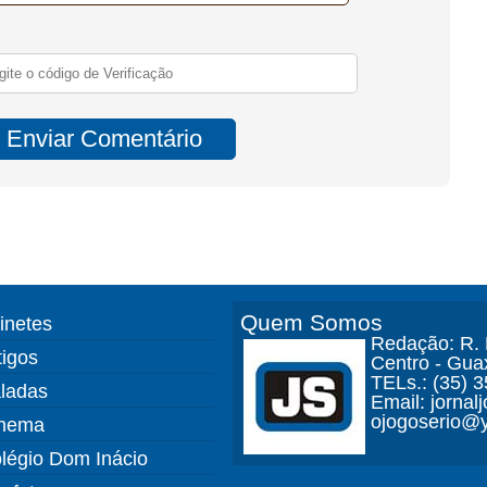
Quem Somos
finetes
Redação: R. D
tigos
Centro - Gua
TELs.: (35) 
ladas
Email: jorna
ojogoserio@y
nema
légio Dom Inácio