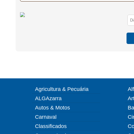
Agricultura & Pecuária
Al
ALGAzarra
Ar
Autos & Motos
Ba
Carnaval
Ci
Classificados
Co