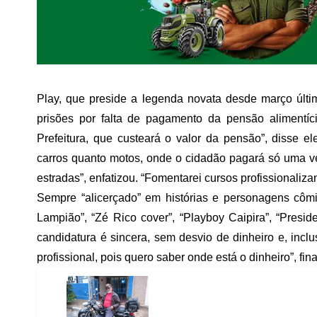
Play, que preside a legenda novata desde março últi
prisões por falta de pagamento da pensão alimentíci
Prefeitura, que custeará o valor da pensão”, disse 
carros quanto motos, onde o cidadão pagará só uma ve
estradas”, enfatizou. “Fomentarei cursos profissionaliz
Sempre “alicerçado” em histórias e personagens cômi
Lampião”, “Zé Rico cover”, “Playboy Caipira”, “Presid
candidatura é sincera, sem desvio de dinheiro e, incl
profissional, pois quero saber onde está o dinheiro”, fin