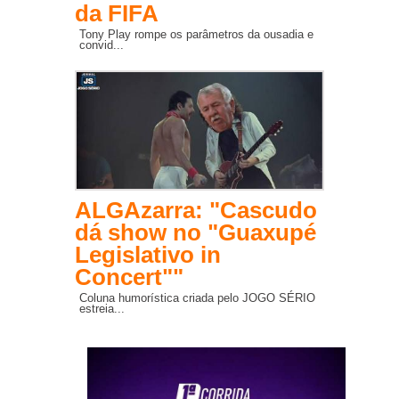
da FIFA
Tony Play rompe os parâmetros da ousadia e
convid...
ALGAzarra: "Cascudo
dá show no "Guaxupé
Legislativo in
Concert""
Coluna humorística criada pelo JOGO SÉRIO
estreia...