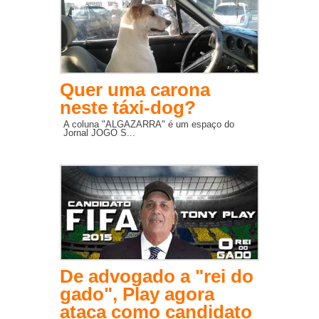
Quer uma carona
neste táxi-dog?
A coluna "ALGAZARRA" é um espaço do
Jornal JOGO S...
De advogado a "rei do
gado", Play agora
ataca como candidato