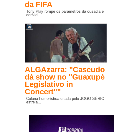
da FIFA
Tony Play rompe os parâmetros da ousadia e
convid...
ALGAzarra: "Cascudo
dá show no "Guaxupé
Legislativo in
Concert""
Coluna humorística criada pelo JOGO SÉRIO
estreia...