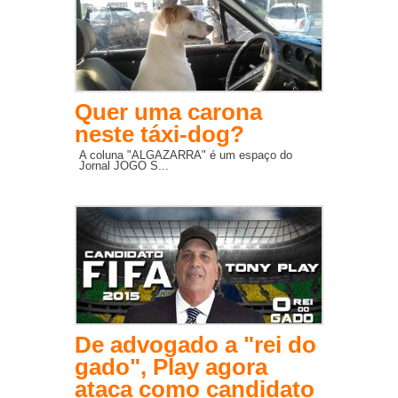
Quer uma carona
neste táxi-dog?
A coluna "ALGAZARRA" é um espaço do
Jornal JOGO S...
De advogado a "rei do
gado", Play agora
ataca como candidato