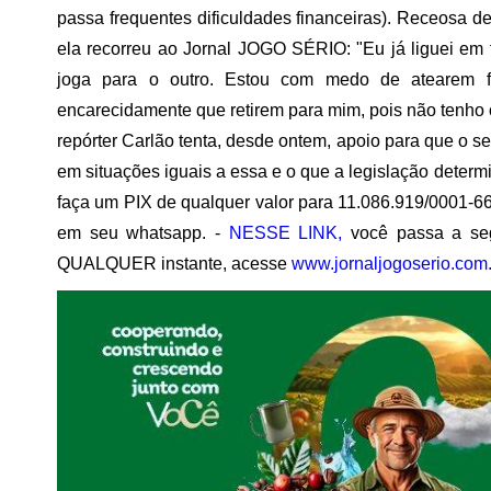
passa frequentes dificuldades financeiras). Receosa de
ela recorreu ao Jornal JOGO SÉRIO: "Eu já liguei em t
joga para o outro. Estou com medo de atearem f
encarecidamente que retirem para mim, pois não tenho ou
repórter Carlão tenta, desde ontem, apoio para que o ser
em situações iguais a essa e o que a legislação deter
faça um PIX de qualquer valor para 11.086.919/0001-66
em seu whatsapp. -
NESSE LINK,
você passa a seg
QUALQUER instante, acesse
www.jornaljogoserio.com.