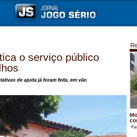
Re
ica o serviço público
lhos
ativas de ajuda já foram feita, em vão
Mo
co
Fa