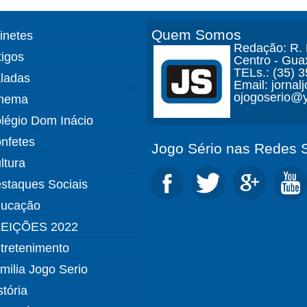
Quem Somos
finetes
Redação: R. D
tigos
Centro - Gua
TELs.: (35) 
ladas
Email: jorna
ojogoserio@y
nema
légio Dom Inácio
nfetes
Jogo Sério nas Redes S
ltura
staques Sociais
ucação
EIÇÕES 2022
tretenimento
milia Jogo Serio
stória