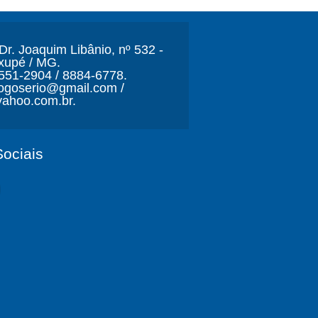
r. Joaquim Libânio, nº 532 -
xupé / MG.
3551-2904 / 8884-6778.
ljogoserio@gmail.com /
ahoo.com.br.
ociais