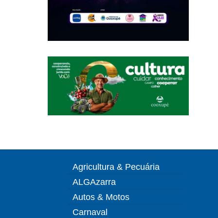
Agricultura & Pecuária
ALGAzarra
Autos & Motos
Carnaval