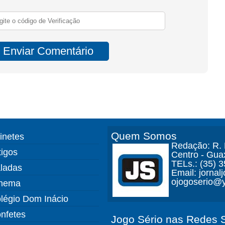
Quem Somos
finetes
Redação: R. D
tigos
Centro - Gua
TELs.: (35) 
ladas
Email: jorna
ojogoserio@y
nema
légio Dom Inácio
nfetes
Jogo Sério nas Redes S