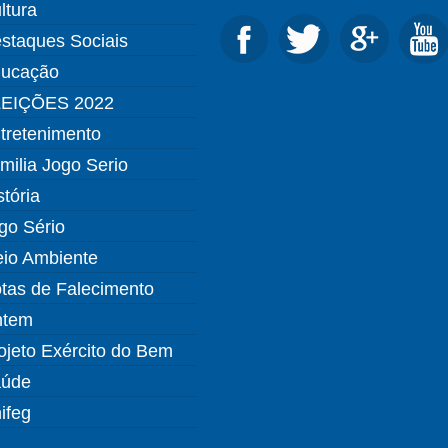
ltura
staques Sociais
ucação
EIÇÕES 2022
tretenimento
milia Jogo Serio
stória
go Sério
io Ambiente
tas de Falecimento
ntem
ojeto Exército do Bem
úde
ifeg