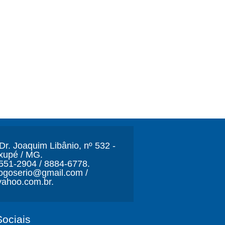
r. Joaquim Libânio, nº 532 -
xupé / MG.
3551-2904 / 8884-6778.
ljogoserio@gmail.com /
ahoo.com.br.
ociais