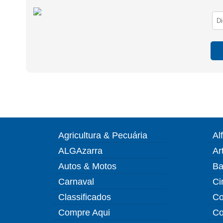
Agricultura & Pecuária
Al
ALGAzarra
Ar
Autos & Motos
Ba
Carnaval
Ci
Classificados
Co
Compre Aqui
Co