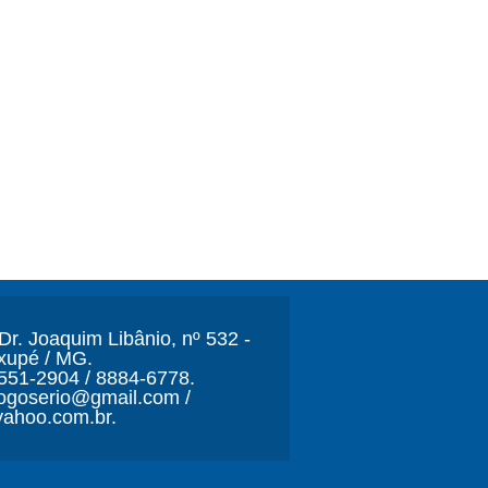
r. Joaquim Libânio, nº 532 -
xupé / MG.
3551-2904 / 8884-6778.
ljogoserio@gmail.com /
ahoo.com.br.