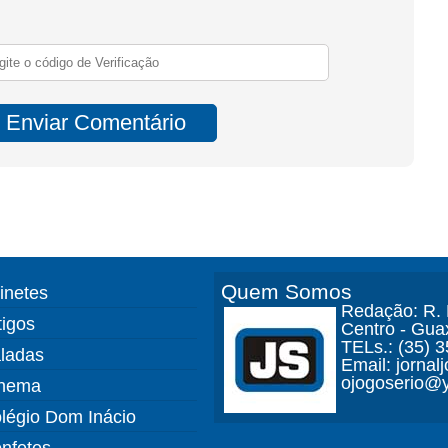
Quem Somos
finetes
Redação: R. D
tigos
Centro - Gua
TELs.: (35) 
ladas
Email: jorna
ojogoserio@y
nema
légio Dom Inácio
nfetes