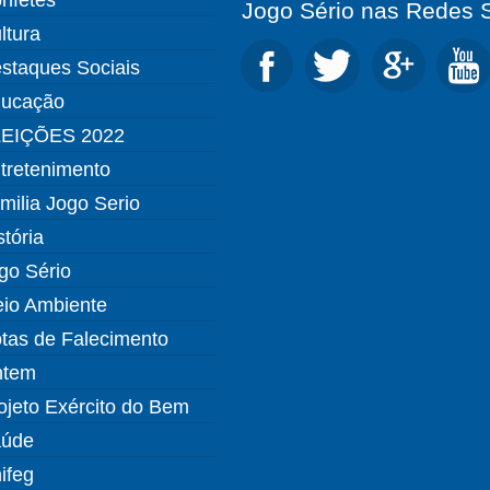
Jogo Sério nas Redes S
ltura
staques Sociais
ucação
EIÇÕES 2022
tretenimento
milia Jogo Serio
stória
go Sério
io Ambiente
tas de Falecimento
ntem
ojeto Exército do Bem
úde
ifeg