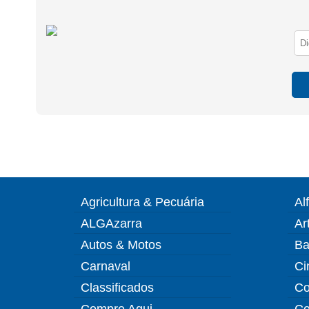
Agricultura & Pecuária
Al
ALGAzarra
Ar
Autos & Motos
Ba
Carnaval
Ci
Classificados
Co
Compre Aqui
Co