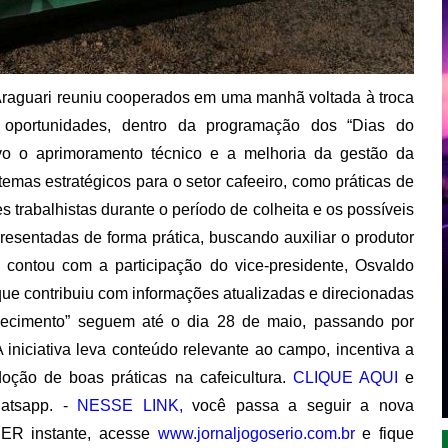
raguari
reuniu cooperados em uma manhã voltada à troca
e oportunidades, dentro da programação dos “Dias do
ivo o aprimoramento técnico e a melhoria da gestão da
 temas estratégicos para o setor cafeeiro, como práticas de
s trabalhistas durante o período de colheita e os possíveis
presentadas de forma prática, buscando auxiliar o produtor
contou com a participação do vice-presidente,
Osvaldo
 que contribuiu com informações atualizadas e direcionadas
ecimento” seguem até o dia 28 de maio, passando por
 iniciativa leva conteúdo relevante ao campo, incentiva a
doção de boas práticas na cafeicultura.
CLIQUE AQUI
e
atsapp. -
NESSE LINK,
você passa a seguir a nova
ER instante, acesse
www.jornaljogoserio.com.br
e fique