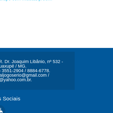
. Dr. Joaquim Libânio, nº 532 -
Guaxupé / MG.
) 3551-2904 / 8884-6778.
naljogoserio@gmail.com /
o@yahoo.com.br.
 Sociais