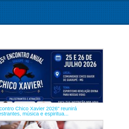
contro Chico Xavier 2026" reunirá
estrantes, música e espiritua...