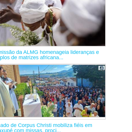
issão da ALMG homenageia lideranças e
plos de matrizes africana...
iado de Corpus Christi mobiliza fiéis em
xupé com missas, proci...