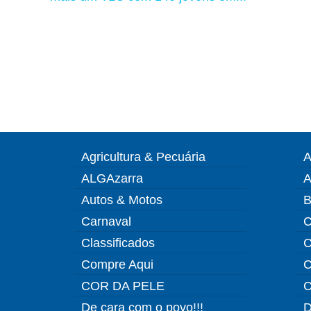
Agricultura & Pecuária
A
ALGAzarra
A
Autos & Motos
B
Carnaval
C
Classificados
C
Compre Aqui
C
COR DA PELE
C
De cara com o povo!!!
D