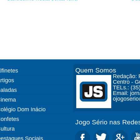
Quem Somos
lfinetes
Redação: R
rtigos
Centro - 
TELs.: (35
aladas
Email: jor
ojogoseri
inema
olégio Dom Inácio
onfetes
Jogo Sério nas Redes
ultura
estaques Sociais