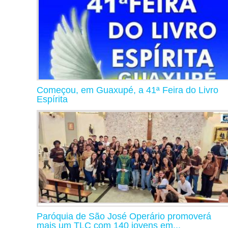
Começou, em Guaxupé, a 41ª Feira do Livro
Espírita
Paróquia de São José Operário promoverá
mais um TLC com 140 jovens em...