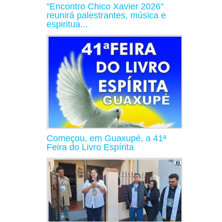
"Encontro Chico Xavier 2026"
reunirá palestrantes, música e
espiritua...
Começou, em Guaxupé, a 41ª
Feira do Livro Espírita