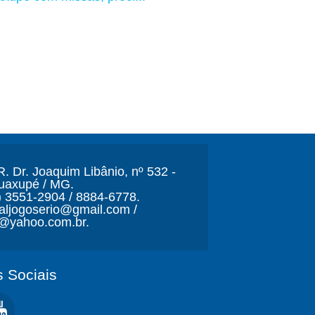
. Dr. Joaquim Libânio, nº 532 -
Guaxupé / MG.
) 3551-2904 / 8884-6778.
naljogoserio@gmail.com /
o@yahoo.com.br.
 Sociais