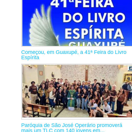
Começou, em Guaxupé, a 41ª Feira do Livro
Espírita
Paróquia de São José Operário promoverá
mais um TLC com 140 jovens em...