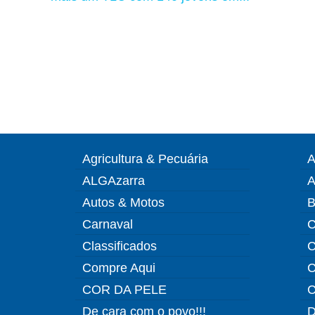
Agricultura & Pecuária
A
ALGAzarra
A
Autos & Motos
B
Carnaval
C
Classificados
C
Compre Aqui
C
COR DA PELE
C
De cara com o povo!!!
D