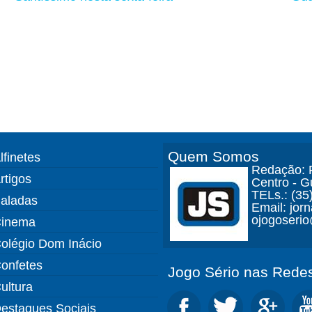
Quem Somos
lfinetes
Redação: R
rtigos
Centro - 
TELs.: (35
aladas
Email: jor
ojogoseri
inema
olégio Dom Inácio
onfetes
Jogo Sério nas Redes
ultura
estaques Sociais