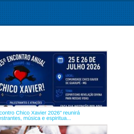
contro Chico Xavier 2026" reunirá
estrantes, música e espiritua...