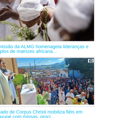
issão da ALMG homenageia lideranças e
plos de matrizes africana...
iado de Corpus Christi mobiliza fiéis em
xupé com missas, proci...