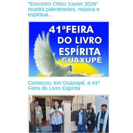
"Encontro Chico Xavier 2026"
reunirá palestrantes, música e
espiritua...
Começou, em Guaxupé, a 41ª
Feira do Livro Espírita