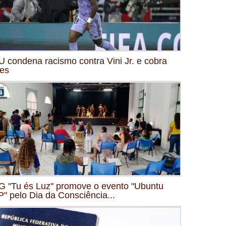
 condena racismo contra Vini Jr. e cobra
es
 "Tu és Luz" promove o evento "Ubuntu
" pelo Dia da Consciência...