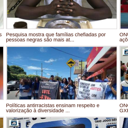
s
Pesquisa mostra que famílias chefiadas por
ONU
pessoas negras são mais at...
açõ
Políticas antirracistas ensinam respeito e
ONG
valorização à diversidade ...
GXP