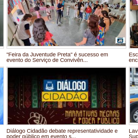
"Feira da Juventude Preta" é sucesso em
Esc
evento do Serviço de Convivên...
enc
Diálogo Cidadão debate representatividade e
Lav
poder público em evento s...
Sup