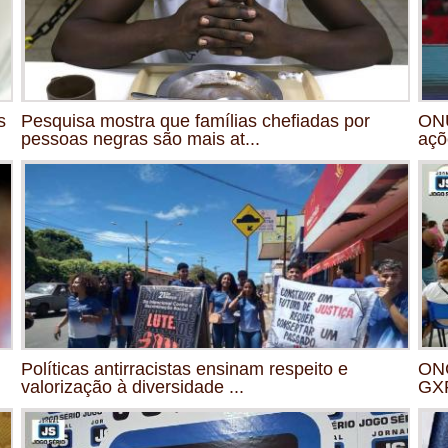
s
Pesquisa mostra que famílias chefiadas por
ONU
pessoas negras são mais at...
açõ
Políticas antirracistas ensinam respeito e
ONG
valorização à diversidade ...
GXP