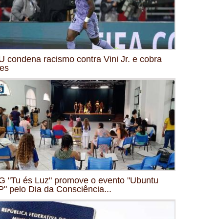
 condena racismo contra Vini Jr. e cobra
es
 "Tu és Luz" promove o evento "Ubuntu
" pelo Dia da Consciência...