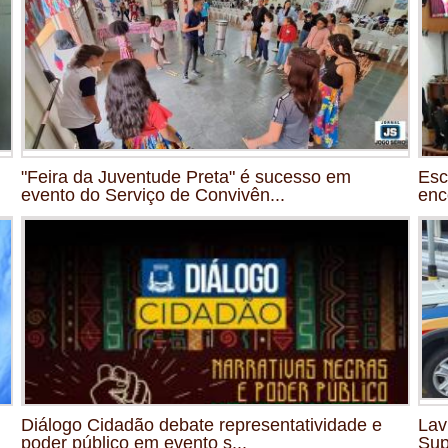
"Feira da Juventude Preta" é sucesso em
Esc
evento do Serviço de Convivên...
enc
Diálogo Cidadão debate representatividade e
Lav
poder público em evento s...
Sup