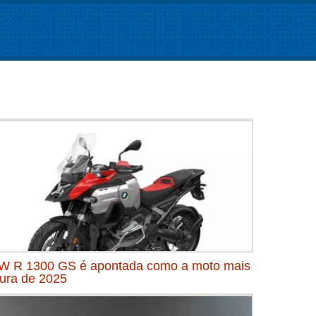
 R 1300 GS é apontada como a moto mais
ura de 2025