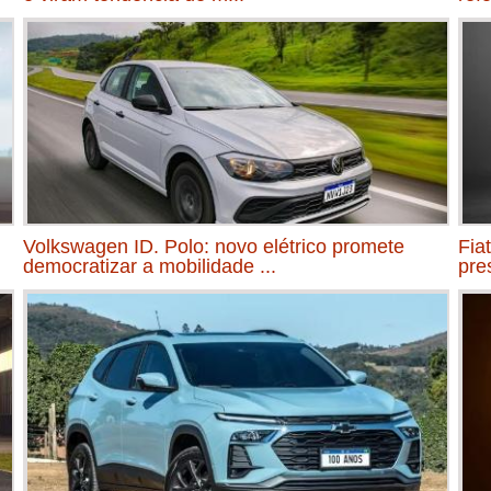
Volkswagen ID. Polo: novo elétrico promete
Fia
democratizar a mobilidade ...
pre