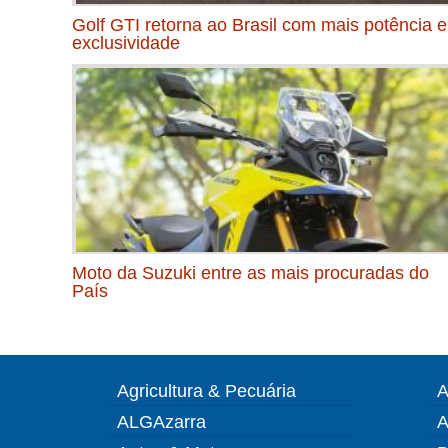
Golf GTI retorna ao Brasil com mais potência e
exclusividade
Moto da Suzuki entre as mais procuradas do
País
Agricultura & Pecuária
A
ALGAzarra
A