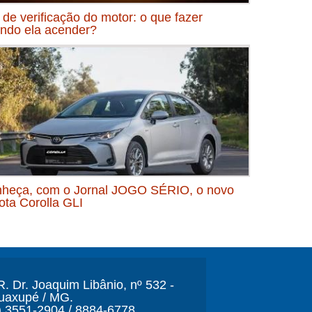
 de verificação do motor: o que fazer
ndo ela acender?
heça, com o Jornal JOGO SÉRIO, o novo
ota Corolla GLI
. Dr. Joaquim Libânio, nº 532 -
Guaxupé / MG.
) 3551-2904 / 8884-6778.