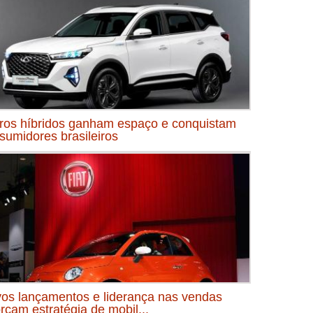
ros híbridos ganham espaço e conquistam
sumidores brasileiros
os lançamentos e liderança nas vendas
orçam estratégia de mobil...