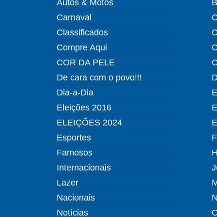
Autos & Motos
B
Carnaval
C
Classificados
C
Compre Aqui
C
COR DA PELE
C
De cara com o povo!!!
D
Dia-a-Dia
E
Eleições 2016
E
ELEIÇÕES 2024
E
Esportes
F
Famosos
H
Internacionais
J
Lazer
M
Nacionais
N
Notícias
O