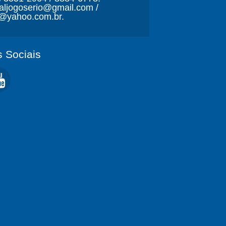
naljogoserio@gmail.com /
o@yahoo.com.br.
 Sociais