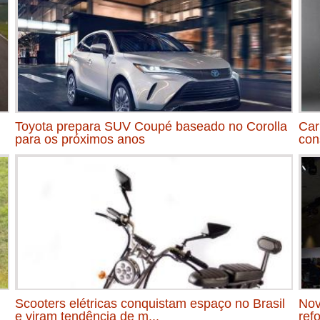
Toyota prepara SUV Coupé baseado no Corolla
Car
para os próximos anos
con
Scooters elétricas conquistam espaço no Brasil
Nov
e viram tendência de m...
ref