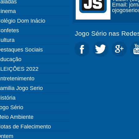
aladas
Email: jor
ojogoseri
inema
olégio Dom Inácio
onfetes
Jogo Sério nas Redes
ultura
estaques Sociais
ducação
LEIÇÕES 2022
ntretenimento
amilia Jogo Serio
istória
ogo Sério
eio Ambiente
otas de Falecimento
ntem