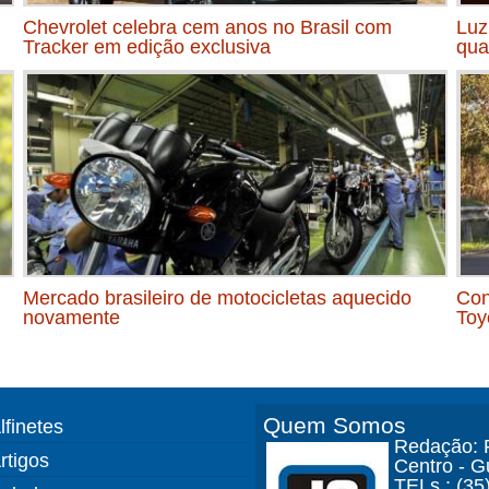
Chevrolet celebra cem anos no Brasil com
Luz
Tracker em edição exclusiva
qua
Mercado brasileiro de motocicletas aquecido
Con
novamente
Toy
Quem Somos
lfinetes
Redação: R
rtigos
Centro - 
TELs.: (35