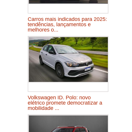
Carros mais indicados para 2025:
tendências, lançamentos e
melhores o...
Volkswagen ID. Polo: novo
elétrico promete democratizar a
mobilidade ...