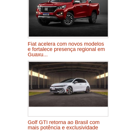
Fiat acelera com novos modelos
e fortalece presença regional em
Guaxu...
Golf GTI retorna ao Brasil com
mais potência e exclusividade